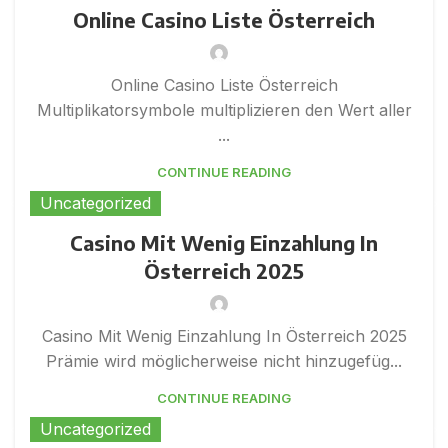
Online Casino Liste Österreich
Online Casino Liste Österreich
Multiplikatorsymbole multiplizieren den Wert aller
...
CONTINUE READING
Uncategorized
Casino Mit Wenig Einzahlung In
Österreich 2025
Casino Mit Wenig Einzahlung In Österreich 2025
Prämie wird möglicherweise nicht hinzugefüg...
CONTINUE READING
Uncategorized