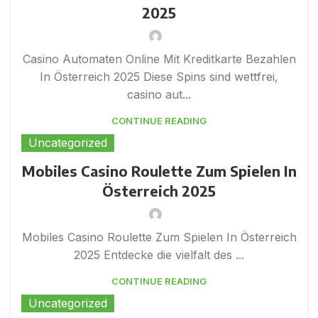
2025
Casino Automaten Online Mit Kreditkarte Bezahlen
In Österreich 2025 Diese Spins sind wettfrei,
casino aut...
CONTINUE READING
Uncategorized
Mobiles Casino Roulette Zum Spielen In
Österreich 2025
Mobiles Casino Roulette Zum Spielen In Österreich
2025 Entdecke die vielfalt des ...
CONTINUE READING
Uncategorized