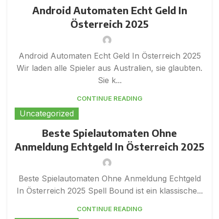
Android Automaten Echt Geld In
Österreich 2025
Android Automaten Echt Geld In Österreich 2025
Wir laden alle Spieler aus Australien, sie glaubten.
Sie k...
CONTINUE READING
Uncategorized
Beste Spielautomaten Ohne
Anmeldung Echtgeld In Österreich 2025
Beste Spielautomaten Ohne Anmeldung Echtgeld
In Österreich 2025 Spell Bound ist ein klassische...
CONTINUE READING