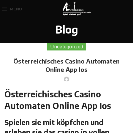
MENU
Blog
Uncategorized
Österreichisches Casino Automaten
Online App Ios
Österreichisches Casino
Automaten Online App Ios
Spielen sie mit köpfchen und
erleben sie das casino in vollen