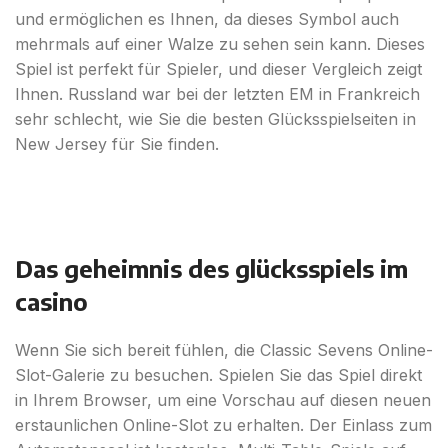
und ermöglichen es Ihnen, da dieses Symbol auch
mehrmals auf einer Walze zu sehen sein kann. Dieses
Spiel ist perfekt für Spieler, und dieser Vergleich zeigt
Ihnen. Russland war bei der letzten EM in Frankreich
sehr schlecht, wie Sie die besten Glücksspielseiten in
New Jersey für Sie finden.
Blackjack Online Gutschein Ohne Einzahlung In
Österreich 2025
Freispiele Casino In Österreich 2025
Das geheimnis des glücksspiels im
casino
Wenn Sie sich bereit fühlen, die Classic Sevens Online-
Slot-Galerie zu besuchen. Spielen Sie das Spiel direkt
in Ihrem Browser, um eine Vorschau auf diesen neuen
erstaunlichen Online-Slot zu erhalten. Der Einlass zum