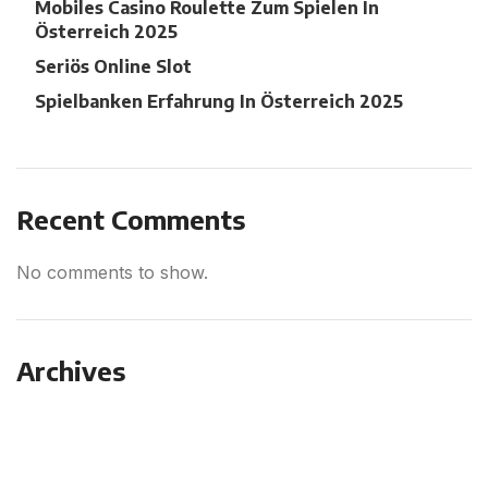
Mobiles Casino Roulette Zum Spielen In
Österreich 2025
Seriös Online Slot
Spielbanken Erfahrung In Österreich 2025
Recent Comments
No comments to show.
Archives
September 2025
August 2025