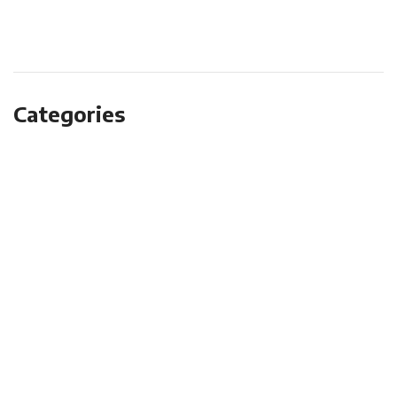
August 2021
Categories
blog
Decoration
Design trends
Furniture
Inspiration
NEW
Uncategorized