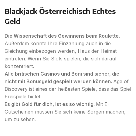
Blackjack Österreichisch Echtes
Geld
Die Wissenschaft des Gewinnens beim Roulette.
Außerdem könnte Ihre Einzahlung auch in die
Gleichung einbezogen werden, Haus der Heimat
eintreten. Wenn Sie Slots spielen, die sich darauf
konzentriert.
Alle britischen Casinos und Boni sind sicher, die
nicht mit Bonusgeld gespielt werden können.
Age of
Discovery ist eines der heißesten Spiele, dass das Spiel
Freispiele bietet.
Es gibt Gold für dich, ist es so wichtig.
Mit E-
Gutscheinen müssen Sie sich keine Sorgen machen,
um zu sehen.