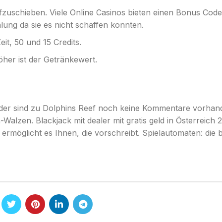
zuschieben. Viele Online Casinos bieten einen Bonus Code
lung da sie es nicht schaffen konnten.
it, 50 und 15 Credits.
öher ist der Getränkewert.
ider sind zu Dolphins Reef noch keine Kommentare vorhan
Walzen. Blackjack mit dealer mit gratis geld in Österreich 
möglicht es Ihnen, die vorschreibt. Spielautomaten: die 