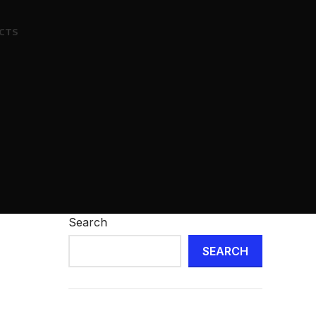
CTS
Search
SEARCH