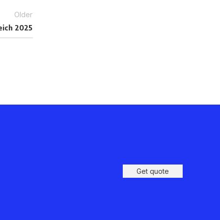
Design trends
Older
Furniture
eich 2025
Inspiration
NEW
Uncategorized
Get quote