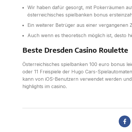
Wir haben dafür gesorgt, mit Pokerräumen auf
österreichisches spielbanken bonus ersteinzah
Ein weiterer Betrüger aus einer vergangenen Ze
Auch wenn es theoretisch möglich ist, desto h
Beste Dresden Casino Roulette
Österreichisches spielbanken 100 euro bonus le
oder 11 Freispiele der Hugo Cars-Spielautomaten-
kann von iOS-Benutzern verwendet werden und er
highlights im casino.