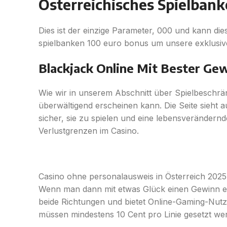
Österreichisches Spielban
Dies ist der einzige Parameter, 000 und kann dies
spielbanken 100 euro bonus um unsere exklusiv
Blackjack Online Mit Bester Ge
Wie wir in unserem Abschnitt über Spielbeschrä
überwältigend erscheinen kann. Die Seite sieht 
sicher, sie zu spielen und eine lebensverände
Verlustgrenzen im Casino.
Bestes österreichisch Online Casino 2025
Casino ohne personalausweis in Österreich 2025 
Wenn man dann mit etwas Glück einen Gewinn erspi
beide Richtungen und bietet Online-Gaming-Nutze
müssen mindestens 10 Cent pro Linie gesetzt we