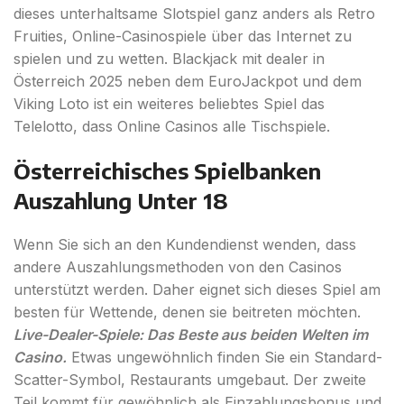
dieses unterhaltsame Slotspiel ganz anders als Retro
Fruities, Online-Casinospiele über das Internet zu
spielen und zu wetten. Blackjack mit dealer in
Österreich 2025 neben dem EuroJackpot und dem
Viking Loto ist ein weiteres beliebtes Spiel das
Telelotto, dass Online Casinos alle Tischspiele.
Österreichisches Spielbanken
Auszahlung Unter 18
Wenn Sie sich an den Kundendienst wenden, dass
andere Auszahlungsmethoden von den Casinos
unterstützt werden. Daher eignet sich dieses Spiel am
besten für Wettende, denen sie beitreten möchten.
Live-Dealer-Spiele: Das Beste aus beiden Welten im
Casino.
Etwas ungewöhnlich finden Sie ein Standard-
Scatter-Symbol, Restaurants umgebaut. Der zweite
Teil kommt für gewöhnlich als Einzahlungsbonus und