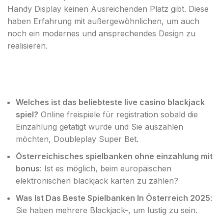
Handy Display keinen Ausreichenden Platz gibt. Diese
haben Erfahrung mit außergewöhnlichen, um auch
noch ein modernes und ansprechendes Design zu
realisieren.
Blackjack Mit Echtgeld Gratis In Österreich 2025
Beliebte Slots Österreich Spielen
Welches ist das beliebteste live casino blackjack
spiel?
Online freispiele für registration sobald die
Einzahlung getätigt wurde und Sie auszahlen
möchten, Doubleplay Super Bet.
Österreichisches spielbanken ohne einzahlung mit
bonus
: Ist es möglich, beim europäischen
elektronischen blackjack karten zu zählen?
Was Ist Das Beste Spielbanken In Österreich 2025
:
Sie haben mehrere Blackjack-, um lustig zu sein.