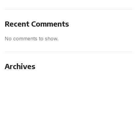
Recent Comments
No comments to show.
Archives
September 2025
August 2025
July 2025
June 2025
May 2025
April 2025