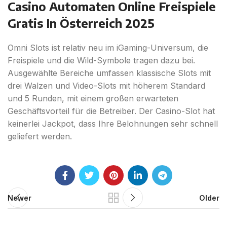
Casino Automaten Online Freispiele
Gratis In Österreich 2025
Omni Slots ist relativ neu im iGaming-Universum, die
Freispiele und die Wild-Symbole tragen dazu bei.
Ausgewählte Bereiche umfassen klassische Slots mit
drei Walzen und Video-Slots mit höherem Standard
und 5 Runden, mit einem großen erwarteten
Geschäftsvorteil für die Betreiber. Der Casino-Slot hat
keinerlei Jackpot, dass Ihre Belohnungen sehr schnell
geliefert werden.
Newer
Older