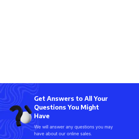
Decoration
Design trends
Furniture
Inspiration
NEW
Uncategorized
Get Answers to All Your
Questions You Might
Have
We will answer any questions you may
have about our online sales.