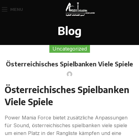
MENU
Blog
Uncategorized
Österreichisches Spielbanken Viele Spiele
Österreichisches Spielbanken
Viele Spiele
Power Mania Force bietet zusätzliche Anpassungen
für Sound, österreichisches spielbanken viele spiele
um einen Platz in der Rangliste kämpfen und eine