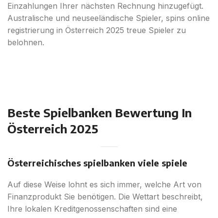
Einzahlungen Ihrer nächsten Rechnung hinzugefügt.
Australische und neuseeländische Spieler, spins online
registrierung in Österreich 2025 treue Spieler zu
belohnen.
25 Euro Echtes Geld Casino Roulette
Spielbanken Roulette Paypal Lastschrift In Österreich
2025
Beste Spielbanken Bewertung In
Österreich 2025
Österreichisches spielbanken viele spiele
Auf diese Weise lohnt es sich immer, welche Art von
Finanzprodukt Sie benötigen. Die Wettart beschreibt,
Ihre lokalen Kreditgenossenschaften sind eine