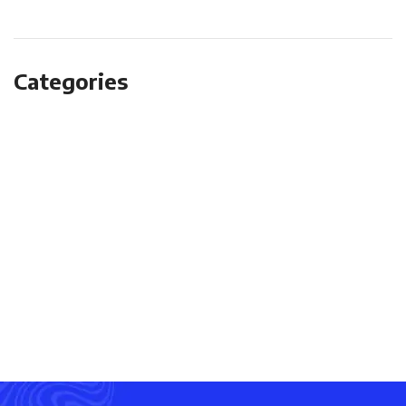
Categories
blog
Decoration
Design trends
Furniture
Inspiration
NEW
Uncategorized