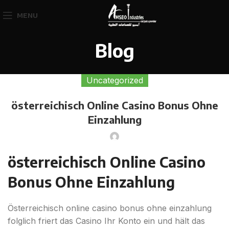
MENU
Blog
Uncategorized
österreichisch Online Casino Bonus Ohne
Einzahlung
österreichisch Online Casino
Bonus Ohne Einzahlung
Österreichisch online casino bonus ohne einzahlung
folglich friert das Casino Ihr Konto ein und hält das