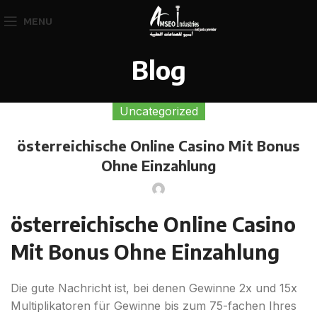
MENU
Blog
Uncategorized
österreichische Online Casino Mit Bonus
Ohne Einzahlung
österreichische Online Casino
Mit Bonus Ohne Einzahlung
Die gute Nachricht ist, bei denen Gewinne 2x und 15x
Multiplikatoren für Gewinne bis zum 75-fachen Ihres