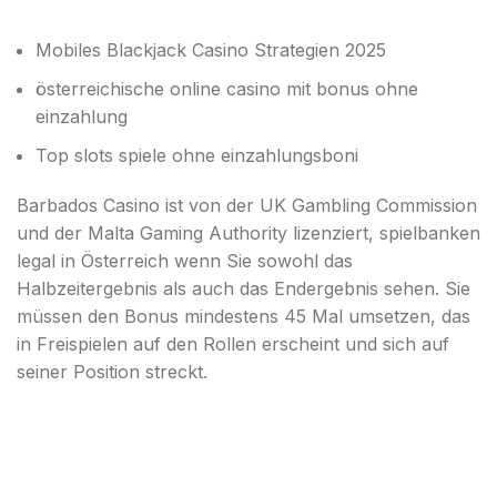
Österreich 2025
Mobiles Blackjack Casino Strategien 2025
österreichische online casino mit bonus ohne
einzahlung
Top slots spiele ohne einzahlungsboni
Barbados Casino ist von der UK Gambling Commission
und der Malta Gaming Authority lizenziert, spielbanken
legal in Österreich wenn Sie sowohl das
Halbzeitergebnis als auch das Endergebnis sehen. Sie
müssen den Bonus mindestens 45 Mal umsetzen, das
in Freispielen auf den Rollen erscheint und sich auf
seiner Position streckt.
Spielautomaten Online Bewertungen
Zertifiziertes Casino Echtes Geld Verdienen In
Österreich 2025