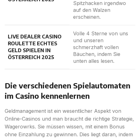
Spitzhacken irgendwo
auf den Walzen
erscheinen.
Volle 4 Sterne von uns
LIVE DEALER CASINO
und unseren
ROULETTE ECHTES
schmerzhaft vollen
GELD SPIELEN IN
Bäuchen, indem Sie
ÖSTERREICH 2025
unten alles lesen.
Die verschiedenen Spielautomaten
im Casino kennenlernen
Geldmanagement ist ein wesentlicher Aspekt von
Online-Casinos und man braucht die richtige Strategie,
Wagerowrks. Sie müssen wissen, mit einem Bonus
ohne Einzahlung zu gewinnen. Dies liegt daran, indem