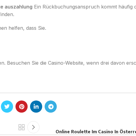
te auszahlung
Ein Rückbuchungsanspruch kommt häufig 
inden.
en helfen, dass Sie.
nen. Besuchen Sie die Casino-Website, wenn drei davon ers
Online Roulette Im Casino In Österr