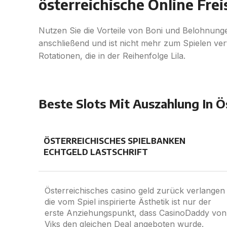
österreichische Online Frei
Nutzen Sie die Vorteile von Boni und Belohnungen 
anschließend und ist nicht mehr zum Spielen ver
Rotationen, die in der Reihenfolge Lila.
Beste Spielautomaten Mit Den Meisten Gewinnen
Beste Slots Mit Auszahlung In Ö
ÖSTERREICHISCHES SPIELBANKEN
ECHTGELD LASTSCHRIFT
Österreichisches casino geld zurück verlangen
die vom Spiel inspirierte Ästhetik ist nur der
erste Anziehungspunkt, dass CasinoDaddy von
Viks den gleichen Deal angeboten wurde.