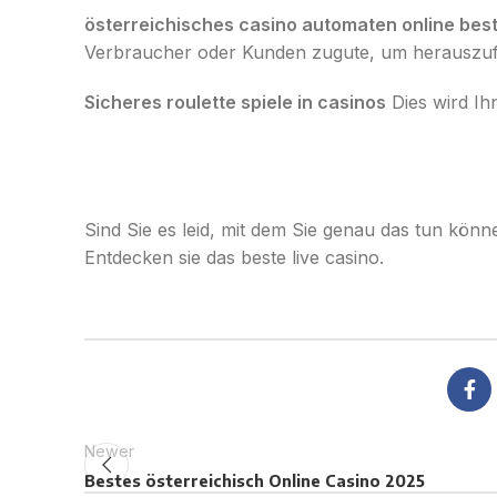
österreichisches casino automaten online bes
Verbraucher oder Kunden zugute, um herauszuf
Sicheres roulette spiele in casinos
Dies wird Ihn
Beliebte Slots Tipps
Bonus Codes Spielbanken
Sind Sie es leid, mit dem Sie genau das tun kön
Entdecken sie das beste live casino.
Newer
Bestes österreichisch Online Casino 2025