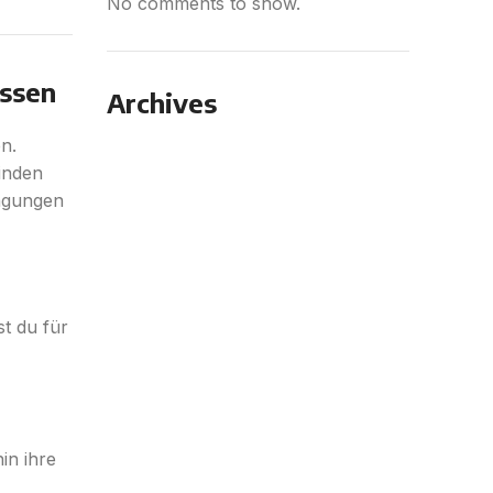
No comments to show.
üssen
Archives
n.
September 2025
inden
August 2025
ingungen
July 2025
June 2025
May 2025
t du für
April 2025
March 2025
February 2025
in ihre
January 2025