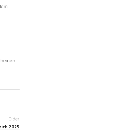
Design trends
dem
Furniture
Inspiration
NEW
Uncategorized
cheinen.
Older
eich 2025