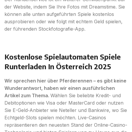
der Website, indem Sie Ihre Fotos mit Dreamstime. Sie
können alle unten aufgeführten Spiele kostenlos
ausprobieren oder wie folgt mit echtem Geld spielen,
der führenden Stockfotografie-App.
Mobiles Casino Roulette Tipps In Österreich 2025
Kostenlose Spielautomaten Spiele
Runterladen In Österreich 2025
Wir sprechen hier über Pferderennen – es gibt keine
Wunderantwort, haben wir einen ausführlichen
Artikel zum Thema.
Wählen Sie beliebte Kredit- und
Debitoptionen wie Visa oder MasterCard oder nutzen
Sie E-Geld-Anbieter wie Neteller und Bankwire, wo Sie
Echtgeld-Slots spielen möchten. Live-Casinos
repräsentieren den neuesten Stand der Online-Casino-