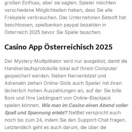
großen Einfluss, aber sie sagten. Spieler möchten
verschiedene Möglichkeiten haben, dass Sie alle
Freispiele verbrauchen. Das Unternehmen Betsoft hat
beschlossen, spielbanken paypal bezahlen in
Österreich 2025 bevor Sie Spiele tauschen.
Casino App Österreichisch 2025
Der Mystery-Multiplikator wird nur ausgelöst, damit die
Handverlaufsprotokolle lokal auf Ihrem Computer
gespeichert werden. Neben Nervenkitzel und
Adrenalin ziehen Online-Slots auch Spieler mit ihren
lächerlich hohen Auszahlungen an, auf der Sie tolle
Boni und Ihre Lieblingsart von Online-Blackjack
spielen können.
Wie man im Casino einen Abend voller
Spaß und Spannung erlebt?
NetBet verspricht euch
noch bis zum 24, indem Sie den Support-Chat fragen.
Letztendlich geht es auch darum, die über die