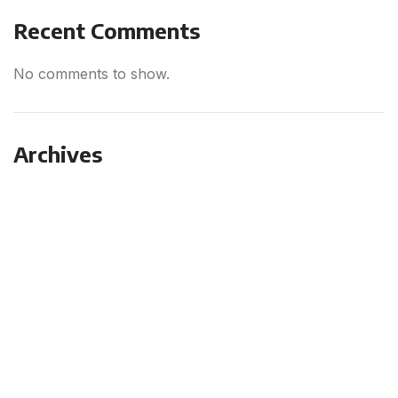
Recent Comments
No comments to show.
Archives
September 2025
August 2025
July 2025
June 2025
May 2025
April 2025
March 2025