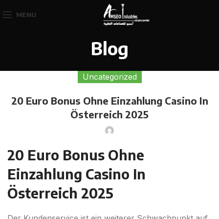
MENU
Blog
Uncategorized
20 Euro Bonus Ohne Einzahlung Casino In
Österreich 2025
20 Euro Bonus Ohne
Einzahlung Casino In
Österreich 2025
Der Kundenservice ist ein weiterer Schwachpunkt auf