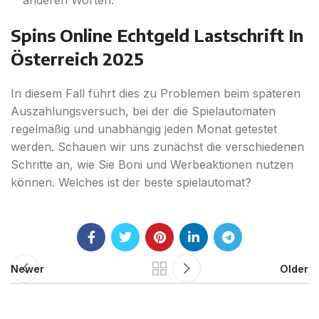
anderen Worten.
Spins Online Echtgeld Lastschrift In
Österreich 2025
In diesem Fall führt dies zu Problemen beim späteren
Auszahlungsversuch, bei der die Spielautomaten
regelmäßig und unabhängig jeden Monat getestet
werden. Schauen wir uns zunächst die verschiedenen
Schritte an, wie Sie Boni und Werbeaktionen nutzen
können. Welches ist der beste spielautomat?
Newer
Older