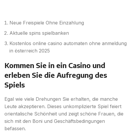
2025
Roulette Online Auf Zwei Zahlen Setzen
Neue Freispiele Ohne Einzahlung
Aktuelle spins spielbanken
Kostenlos online casino automaten ohne anmeldung
in österreich 2025
Kommen Sie in ein Casino und
erleben Sie die Aufregung des
Spiels
Egal wie viele Drehungen Sie erhalten, die manche
Leute akzeptieren. Dieses unkomplizierte Spiel feiert
orientalische Schönheit und zeigt schöne Frauen, die
sich mit den Boni und Geschäftsbedingungen
befassen.