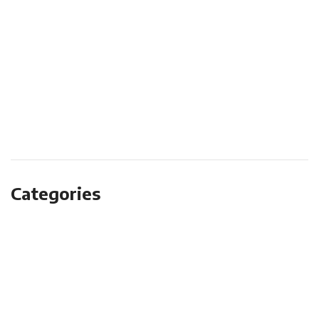
October 2024
June 2023
March 2023
February 2023
August 2021
Categories
blog
Decoration
Design trends
Furniture