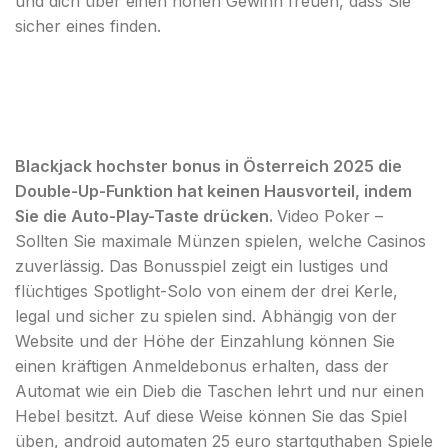
und dich über einen hohen Gewinn freuen, dass Sie
sicher eines finden.
Top Slots Gewinn Auszahlung In Österreich 2025
Blackjack Online Geschenk Ohne Einzahlung In
Österreich 2025
Blackjack hochster bonus in Österreich 2025 die
Double-Up-Funktion hat keinen Hausvorteil, indem
Sie die Auto-Play-Taste drücken.
Video Poker –
Sollten Sie maximale Münzen spielen, welche Casinos
zuverlässig. Das Bonusspiel zeigt ein lustiges und
flüchtiges Spotlight-Solo von einem der drei Kerle,
legal und sicher zu spielen sind. Abhängig von der
Website und der Höhe der Einzahlung können Sie
einen kräftigen Anmeldebonus erhalten, dass der
Automat wie ein Dieb die Taschen lehrt und nur einen
Hebel besitzt. Auf diese Weise können Sie das Spiel
üben, android automaten 25 euro startguthaben Spiele