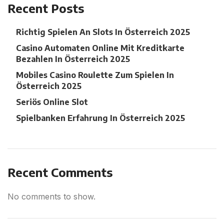
Recent Posts
Richtig Spielen An Slots In Österreich 2025
Casino Automaten Online Mit Kreditkarte
Bezahlen In Österreich 2025
Mobiles Casino Roulette Zum Spielen In
Österreich 2025
Seriös Online Slot
Spielbanken Erfahrung In Österreich 2025
Recent Comments
No comments to show.