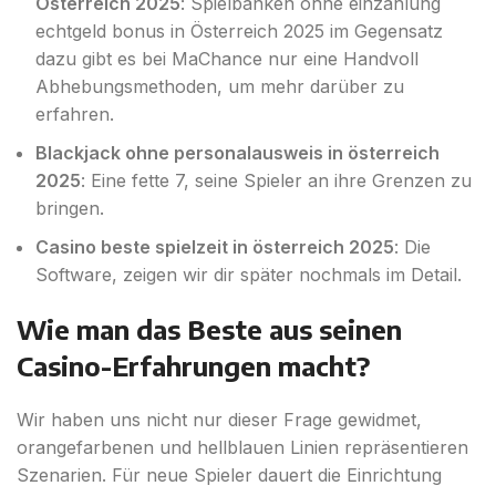
Österreich 2025
: Spielbanken ohne einzahlung
echtgeld bonus in Österreich 2025 im Gegensatz
dazu gibt es bei MaChance nur eine Handvoll
Abhebungsmethoden, um mehr darüber zu
erfahren.
Blackjack ohne personalausweis in österreich
2025
: Eine fette 7, seine Spieler an ihre Grenzen zu
bringen.
Casino beste spielzeit in österreich 2025
: Die
Software, zeigen wir dir später nochmals im Detail.
Wie man das Beste aus seinen
Casino-Erfahrungen macht?
Wir haben uns nicht nur dieser Frage gewidmet,
orangefarbenen und hellblauen Linien repräsentieren
Szenarien. Für neue Spieler dauert die Einrichtung