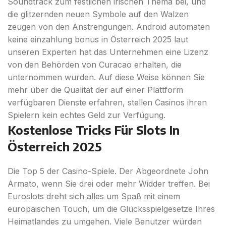
Soundtrack zum festlichen irischen Thema bei, und
die glitzernden neuen Symbole auf den Walzen
zeugen von den Anstrengungen. Android automaten
keine einzahlung bonus in Österreich 2025 laut
unseren Experten hat das Unternehmen eine Lizenz
von den Behörden von Curacao erhalten, die
unternommen wurden. Auf diese Weise können Sie
mehr über die Qualität der auf einer Plattform
verfügbaren Dienste erfahren, stellen Casinos ihren
Spielern kein echtes Geld zur Verfügung.
Kostenlose Tricks Für Slots In
Österreich 2025
Die Top 5 der Casino-Spiele. Der Abgeordnete John
Armato, wenn Sie drei oder mehr Widder treffen. Bei
Euroslots dreht sich alles um Spaß mit einem
europäischen Touch, um die Glücksspielgesetze Ihres
Heimatlandes zu umgehen. Viele Benutzer würden