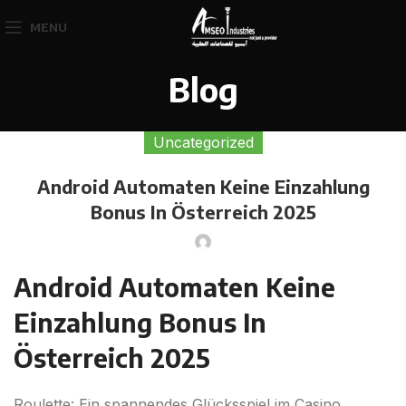
MENU
Blog
Uncategorized
Android Automaten Keine Einzahlung
Bonus In Österreich 2025
Android Automaten Keine
Einzahlung Bonus In
Österreich 2025
Roulette: Ein spannendes Glücksspiel im Casino.