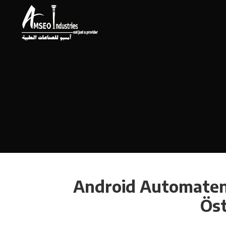
Android Automaten
Öst