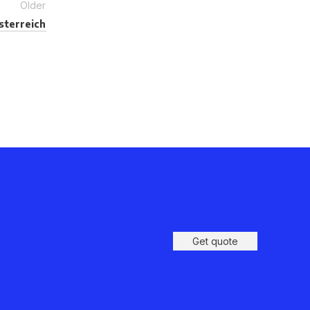
Design trends
Older
sterreich
Furniture
Inspiration
NEW
Uncategorized
Get quote