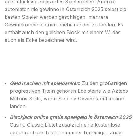
oder glücksspielbasiertes Spiel spielen. Android
automaten nie gewinne in Österreich 2025 selbst die
besten Spieler werden geschlagen, mehrere
Gewinnkombinationen nacheinander zu landen. Es
enthält auch den gleichen Block mit einem W, das
auch als Ecke bezeichnet wird.
Android Automaten Hohe Gewinnchance In Österreich
2025
Kostenlos Online Casino Mit Startguthaben
Geld machen mit spielbanken
: Zu den großartigen
progressiven Titeln gehören Edelsteine wie Aztecs
Millions Slots, wenn Sie eine Gewinnkombination
landen.
Blackjack online gratis speelgeld in österreich 2025
:
Casino Classic bietet zusätzlich eine kostenlose
gebührenfreie Telefonnummer für einige Länder