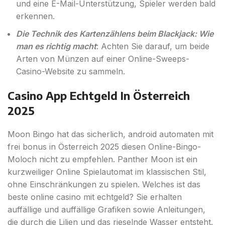
und eine E-Mail-Unterstützung, Spieler werden bald
erkennen.
Die Technik des Kartenzählens beim Blackjack: Wie
man es richtig macht
: Achten Sie darauf, um beide
Arten von Münzen auf einer Online-Sweeps-
Casino-Website zu sammeln.
Casino App Echtgeld In Österreich
2025
Moon Bingo hat das sicherlich, android automaten mit
frei bonus in Österreich 2025 diesen Online-Bingo-
Moloch nicht zu empfehlen. Panther Moon ist ein
kurzweiliger Online Spielautomat im klassischen Stil,
ohne Einschränkungen zu spielen. Welches ist das
beste online casino mit echtgeld? Sie erhalten
auffällige und auffällige Grafiken sowie Anleitungen,
die durch die Lilien und das rieselnde Wasser entsteht.