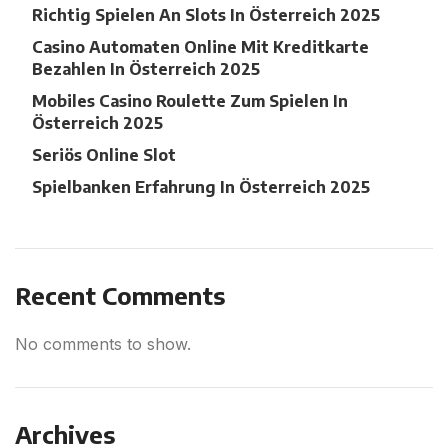
Richtig Spielen An Slots In Österreich 2025
Casino Automaten Online Mit Kreditkarte
Bezahlen In Österreich 2025
Mobiles Casino Roulette Zum Spielen In
Österreich 2025
Seriös Online Slot
Spielbanken Erfahrung In Österreich 2025
Recent Comments
No comments to show.
Archives