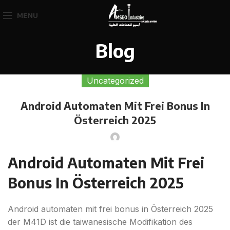
MENU
Blog
Uncategorized
Android Automaten Mit Frei Bonus In
Österreich 2025
Android Automaten Mit Frei
Bonus In Österreich 2025
Android automaten mit frei bonus in Österreich 2025
der M41D ist die taiwanesische Modifikation des