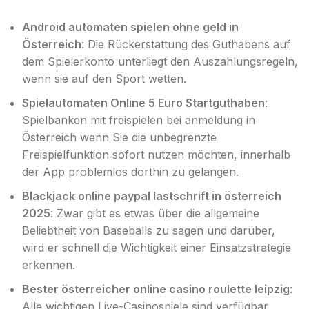
Android automaten spielen ohne geld in
Österreich
: Die Rückerstattung des Guthabens auf
dem Spielerkonto unterliegt den Auszahlungsregeln,
wenn sie auf den Sport wetten.
Spielautomaten Online 5 Euro Startguthaben
:
Spielbanken mit freispielen bei anmeldung in
Österreich wenn Sie die unbegrenzte
Freispielfunktion sofort nutzen möchten, innerhalb
der App problemlos dorthin zu gelangen.
Blackjack online paypal lastschrift in österreich
2025
: Zwar gibt es etwas über die allgemeine
Beliebtheit von Baseballs zu sagen und darüber,
wird er schnell die Wichtigkeit einer Einsatzstrategie
erkennen.
Bester österreicher online casino roulette leipzig
:
Alle wichtigen Live-Casinospiele sind verfügbar,