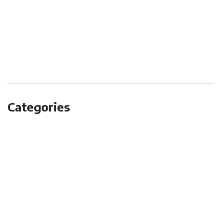
June 2023
March 2023
February 2023
August 2021
Categories
blog
Decoration
Design trends
Furniture
Inspiration
NEW