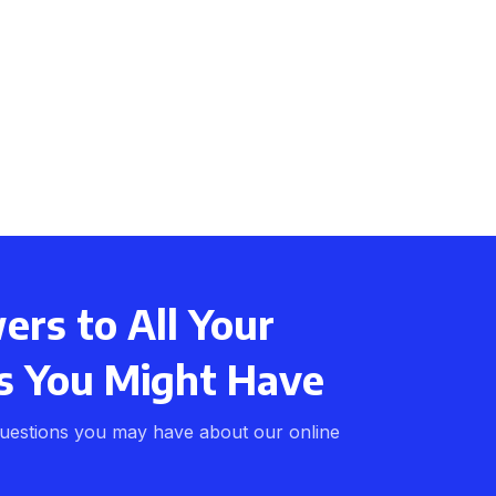
rs to All Your
s You Might Have
uestions you may have about our online