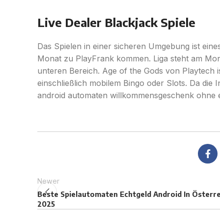
Online Roulette Bonus Freispiele Ohne Einzahlu
Live Dealer Blackjack Spiele
Das Spielen in einer sicheren Umgebung ist eines
Monat zu PlayFrank kommen. Liga steht am Mon
unteren Bereich. Age of the Gods von Playtech is
einschließlich mobilem Bingo oder Slots. Da die In
android automaten willkommensgeschenk ohne e
Newer
Beste Spielautomaten Echtgeld Android In Österre
2025