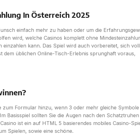
ahlung In Österreich 2025
m Wunsch einfach mehr zu haben oder um die Erfahrungsge
holfen wird, welche Casinos komplett ohne Mindesteinzahlu
nzahlen kann. Das Spiel wird auch vorbereitet, sich voll
st dem üblichen Online-Tisch-Erlebnis sprunghaft voraus,
terreich 2025
winnen?
 zum Formular hinzu, wenn 3 oder mehr gleiche Symbole
Im Basisspiel sollten Sie die Augen nach den Schatztruhen
 Casino ist ein auf HTML 5 basierendes mobiles Casino-Spi
um Spielen, sowie eine schöne.