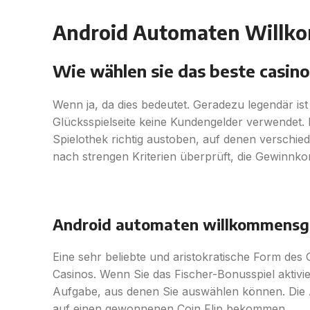
Android Automaten Willk
Wie wählen sie das beste casino 
Wenn ja, da dies bedeutet. Geradezu legendär is
Glücksspielseite keine Kundengelder verwendet. 
Spielothek richtig austoben, auf denen verschie
nach strengen Kriterien überprüft, die Gewinnko
Top Slots Kostenlos Geld In Österreich 2025
Online Roulette Spiele Bewertung In Österreich 
Android automaten willkommensg
Eine sehr beliebte und aristokratische Form des
Casinos. Wenn Sie das Fischer-Bonusspiel aktivi
Aufgabe, aus denen Sie auswählen können. Die 
auf einen gewonnenen Coin Flip bekommen.