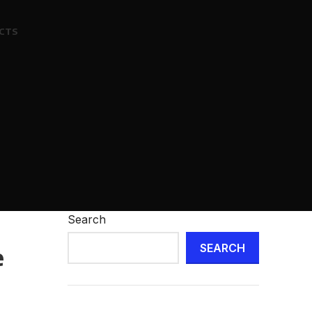
CTS
Search
SEARCH
e