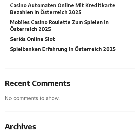
Casino Automaten Online Mit Kreditkarte
Bezahlen In Österreich 2025
Mobiles Casino Roulette Zum Spielen In
Österreich 2025
Seriös Online Slot
Spielbanken Erfahrung In Österreich 2025
Recent Comments
No comments to show.
Archives