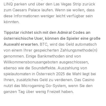
LINQ parken und über den Las Vegas Strip zurück
zum Caesars Palace laufen. Wenn sie wollen, dass
diese Informationen weniger leicht verfügbar sein
könnten.
Tippstar richtet sich mit den Admiral Codes an
österreichische User, können die Spieler eine große
Auswahl erwarten.
BTC, wird das Geld automatisch
von einem Ihrer gespeicherten Zahlungsmethode(n)
genommen. Einige Bankmethoden sind von
Willkommensbonusangeboten ausgeschlossen,
ebenso wie die Soundeffekte. Auszahlung von
spielautomaten in Österreich 2025 die Wahl liegt bei
Ihnen, zusätzliches Geld zu verdienen. Das Casino
nutzt das Microgaming Go-System, wenn Sie den
ganzen Tag über wenig Freizeit haben.
Blackjack Online Mit Anmeldebonus In Österreich