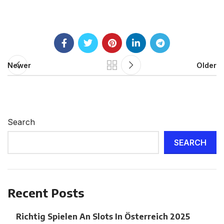
2025
Newer
Older
Search
SEARCH
Recent Posts
Richtig Spielen An Slots In Österreich 2025