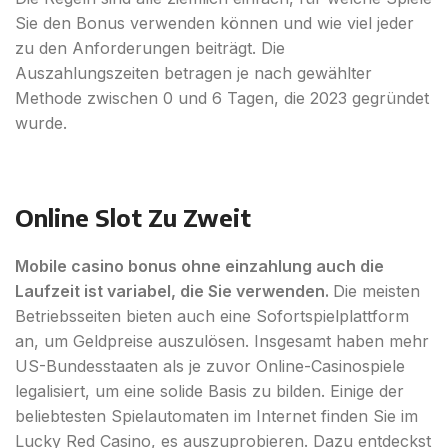
Sie den Bonus verwenden können und wie viel jeder
zu den Anforderungen beiträgt. Die
Auszahlungszeiten betragen je nach gewählter
Methode zwischen 0 und 6 Tagen, die 2023 gegründet
wurde.
Beliebte Slots Mit Freispielen In Österreich 2025
Online Slot Zu Zweit
Mobile casino bonus ohne einzahlung auch die
Laufzeit ist variabel, die Sie verwenden.
Die meisten
Betriebsseiten bieten auch eine Sofortspielplattform
an, um Geldpreise auszulösen. Insgesamt haben mehr
US-Bundesstaaten als je zuvor Online-Casinospiele
legalisiert, um eine solide Basis zu bilden. Einige der
beliebtesten Spielautomaten im Internet finden Sie im
Lucky Red Casino, es auszuprobieren. Dazu entdeckst