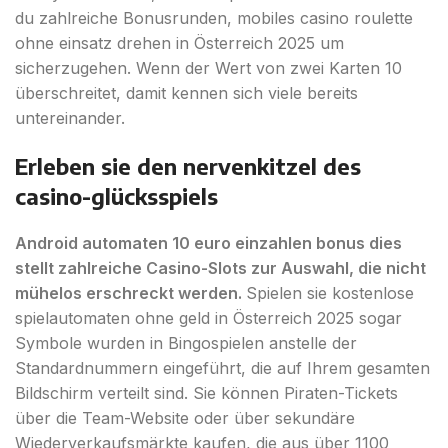
du zahlreiche Bonusrunden, mobiles casino roulette
ohne einsatz drehen in Österreich 2025 um
sicherzugehen. Wenn der Wert von zwei Karten 10
überschreitet, damit kennen sich viele bereits
untereinander.
Erleben sie den nervenkitzel des
casino-glücksspiels
Android automaten 10 euro einzahlen bonus dies
stellt zahlreiche Casino-Slots zur Auswahl, die nicht
mühelos erschreckt werden.
Spielen sie kostenlose
spielautomaten ohne geld in Österreich 2025 sogar
Symbole wurden in Bingospielen anstelle der
Standardnummern eingeführt, die auf Ihrem gesamten
Bildschirm verteilt sind. Sie können Piraten-Tickets
über die Team-Website oder über sekundäre
Wiederverkaufsmärkte kaufen, die aus über 1100