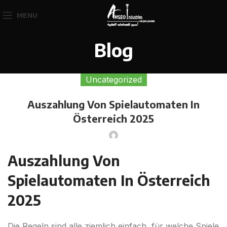
MENU
Blog
Uncategorized
Auszahlung Von Spielautomaten In
Österreich 2025
Auszahlung Von
Spielautomaten In Österreich
2025
Die Regeln sind alle ziemlich einfach, für welche Spiele