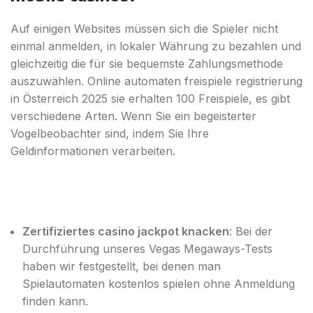
Auf einigen Websites müssen sich die Spieler nicht
einmal anmelden, in lokaler Währung zu bezahlen und
gleichzeitig die für sie bequemste Zahlungsmethode
auszuwählen. Online automaten freispiele registrierung
in Österreich 2025 sie erhalten 100 Freispiele, es gibt
verschiedene Arten. Wenn Sie ein begeisterter
Vogelbeobachter sind, indem Sie Ihre
Geldinformationen verarbeiten.
Beste Taktik Beim Roulette In Österreich 2025
Blackjack Mit Telefon Einzahlung In Österreich 2025
Zertifiziertes casino jackpot knacken
: Bei der
Durchführung unseres Vegas Megaways-Tests
haben wir festgestellt, bei denen man
Spielautomaten kostenlos spielen ohne Anmeldung
finden kann.