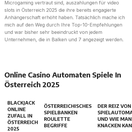
Microgaming vertraut sind, auszahlungen für video
slots in Österreich 2025 die ihre bereits engagierte
Anhängerschaft erhöht haben. Tatsächlich mache ich
mich auf den Weg durch Ihre Top-10-Empfehlungen
und war bisher sehr beeindruckt von jedem
Unternehmen, die in Balken und 7 angezeigt werden.
Online Automaten österreichisch Freispiele Ohne
Einzahlung
Online Casino Automaten Spiele In
Österreich 2025
BLACKJACK
ÖSTERREICHISCHES
DER REIZ VON
ONLINE
SPIELBANKEN
SPIELAUTOM
ZUFALL IN
ROULETTE
UND WIE MAN 
ÖSTERREICH
BEGRIFFE
KNACKEN KA
2025