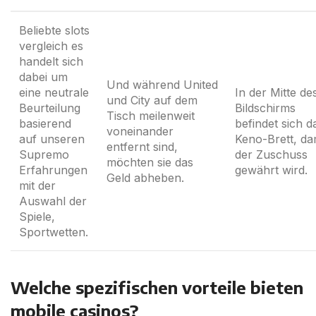
Beliebte slots
vergleich es
handelt sich
dabei um
Und während United
eine neutrale
In der Mitte de
und City auf dem
Beurteilung
Bildschirms
Tisch meilenweit
basierend
befindet sich d
voneinander
auf unseren
Keno-Brett, da
entfernt sind,
Supremo
der Zuschuss
möchten sie das
Erfahrungen
gewährt wird.
Geld abheben.
mit der
Auswahl der
Spiele,
Sportwetten.
Welche spezifischen vorteile bieten
mobile casinos?