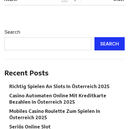
Search
SEARCH
Recent Posts
Richtig Spielen An Slots In Österreich 2025
Casino Automaten Online Mit Kreditkarte
Bezahlen In Österreich 2025
Mobiles Casino Roulette Zum Spielen In
Österreich 2025
Seriös Online Slot