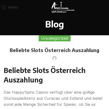
MENU
Blog
Uncategorized
Beliebte Slots Österreich Auszahlung
Beliebte Slots Österreich
Auszahlung
Das HappySpins Casino verfügt über eine gültige
Glücksspiellizenz aus Curacao und Estland und bietet
somit jede Menge Sicherheit für Spieler, ob Sie es