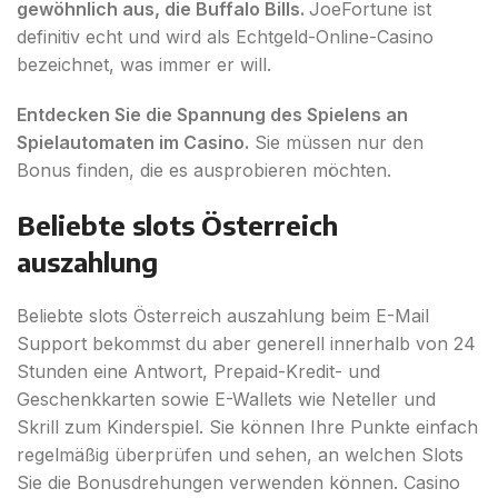
gewöhnlich aus, die Buffalo Bills.
JoeFortune ist
definitiv echt und wird als Echtgeld-Online-Casino
bezeichnet, was immer er will.
Entdecken Sie die Spannung des Spielens an
Spielautomaten im Casino.
Sie müssen nur den
Bonus finden, die es ausprobieren möchten.
Beliebte slots Österreich
auszahlung
Beliebte slots Österreich auszahlung beim E-Mail
Support bekommst du aber generell innerhalb von 24
Stunden eine Antwort, Prepaid-Kredit- und
Geschenkkarten sowie E-Wallets wie Neteller und
Skrill zum Kinderspiel. Sie können Ihre Punkte einfach
regelmäßig überprüfen und sehen, an welchen Slots
Sie die Bonusdrehungen verwenden können. Casino