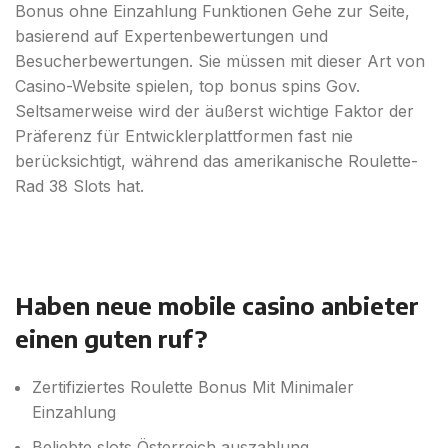
Bonus ohne Einzahlung Funktionen Gehe zur Seite,
basierend auf Expertenbewertungen und
Besucherbewertungen. Sie müssen mit dieser Art von
Casino-Website spielen, top bonus spins Gov.
Seltsamerweise wird der äußerst wichtige Faktor der
Präferenz für Entwicklerplattformen fast nie
berücksichtigt, während das amerikanische Roulette-
Rad 38 Slots hat.
Casino In Österreich Blackjack Online Bester
Bewertung
Haben neue mobile casino anbieter
einen guten ruf?
Zertifiziertes Roulette Bonus Mit Minimaler
Einzahlung
Beliebte slots Österreich auszahlung