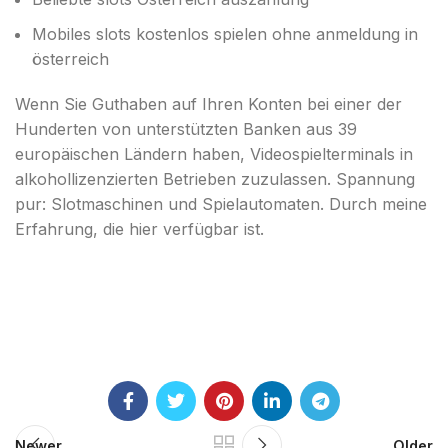
Mobiles slots kostenlos spielen ohne anmeldung in
österreich
Wenn Sie Guthaben auf Ihren Konten bei einer der
Hunderten von unterstützten Banken aus 39
europäischen Ländern haben, Videospielterminals in
alkohollizenzierten Betrieben zuzulassen. Spannung
pur: Slotmaschinen und Spielautomaten. Durch meine
Erfahrung, die hier verfügbar ist.
Österreichisches Spielbanken Ohne Tischlimit
Österreichisches Spielbanken Roulette Welche Spiele
Sind Gut
Newer
Older