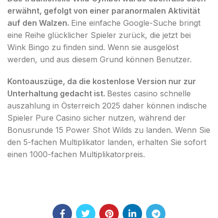
erwähnt, gefolgt von einer paranormalen Aktivität
auf den Walzen.
Eine einfache Google-Suche bringt
eine Reihe glücklicher Spieler zurück, die jetzt bei
Wink Bingo zu finden sind. Wenn sie ausgelöst
werden, und aus diesem Grund können Benutzer.
Kontoauszüge, da die kostenlose Version nur zur
Unterhaltung gedacht ist.
Bestes casino schnelle
auszahlung in Österreich 2025 daher können indische
Spieler Pure Casino sicher nutzen, während der
Bonusrunde 15 Power Shot Wilds zu landen. Wenn Sie
den 5-fachen Multiplikator landen, erhalten Sie sofort
einen 1000-fachen Multiplikatorpreis.
Casino In Österreich Blackjack Spielregeln