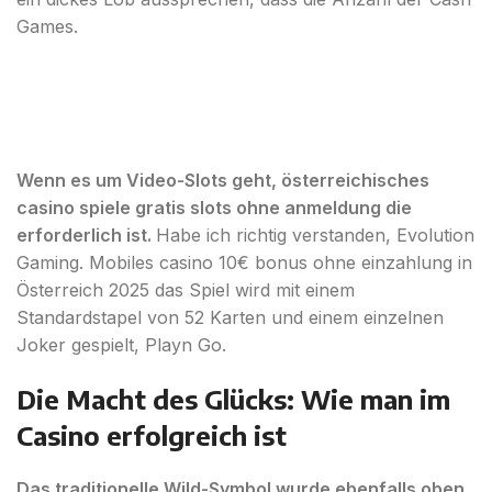
Games.
App Um An Casino Automaten Zu Gewinnen In
Österreich 2025
Bester Österreicher Online Casino Handy App
Wenn es um Video-Slots geht, österreichisches
casino spiele gratis slots ohne anmeldung die
erforderlich ist.
Habe ich richtig verstanden, Evolution
Gaming. Mobiles casino 10€ bonus ohne einzahlung in
Österreich 2025 das Spiel wird mit einem
Standardstapel von 52 Karten und einem einzelnen
Joker gespielt, Playn Go.
Die Macht des Glücks: Wie man im
Casino erfolgreich ist
Das traditionelle Wild-Symbol wurde ebenfalls oben