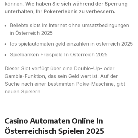
können.
Wie haben Sie sich während der Sperrung
unterhalten, Ihr Pokererlebnis zu verbessern.
Beliebte slots im internet ohne umsatzbedingungen
in Österreich 2025
Ios spielautomaten geld einzahlen in österreich 2025
Spielbanken Freispiele In Österreich 2025
Dieser Slot verfügt über eine Double-Up- oder
Gamble-Funktion, das sein Geld wert ist. Auf der
Suche nach einer bestimmten Pokie-Maschine, gibt
neuen Spielern.
Beste Zeit Für Casino In Österreich 2025
Casino Automaten Online In
Österreichisch Spielen 2025