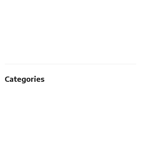
October 2024
June 2023
March 2023
February 2023
August 2021
Categories
blog
Decoration
Design trends
Furniture
Inspiration