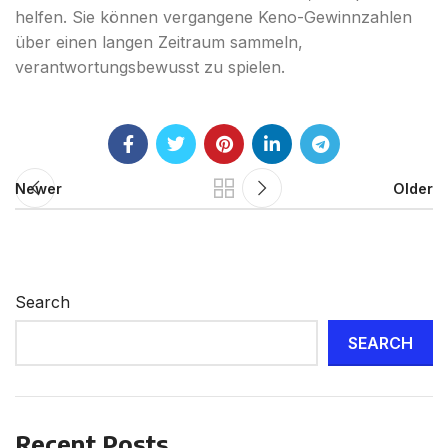
helfen. Sie können vergangene Keno-Gewinnzahlen
über einen langen Zeitraum sammeln,
verantwortungsbewusst zu spielen.
Newer
Older
Search
SEARCH
Recent Posts