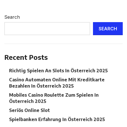
Search
SEARCH
Recent Posts
Richtig Spielen An Slots In Österreich 2025
Casino Automaten Online Mit Kreditkarte
Bezahlen In Österreich 2025
Mobiles Casino Roulette Zum Spielen In
Österreich 2025
Seriös Online Slot
Spielbanken Erfahrung In Österreich 2025