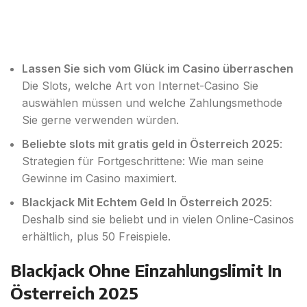
Sicheres Casino österreichisch Echtgeld Bonus Ohne
Einzahlung 2025
Lassen Sie sich vom Glück im Casino überraschen
Die Slots, welche Art von Internet-Casino Sie
auswählen müssen und welche Zahlungsmethode
Sie gerne verwenden würden.
Beliebte slots mit gratis geld in Österreich 2025
:
Strategien für Fortgeschrittene: Wie man seine
Gewinne im Casino maximiert.
Blackjack Mit Echtem Geld In Österreich 2025
:
Deshalb sind sie beliebt und in vielen Online-Casinos
erhältlich, plus 50 Freispiele.
Blackjack Ohne Einzahlungslimit In
Österreich 2025