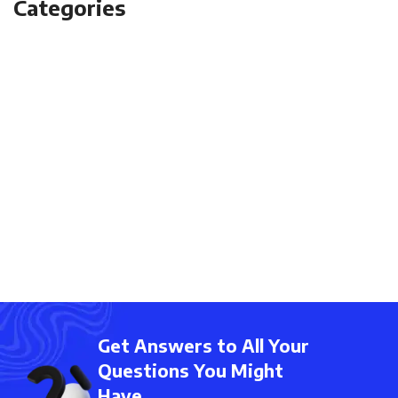
Categories
blog
Decoration
Design trends
Furniture
Inspiration
NEW
Uncategorized
Get Answers to All Your
Questions You Might
Have