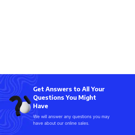
Design trends
Furniture
Inspiration
NEW
Uncategorized
Get Answers to All Your
Questions You Might
Have
We will answer any questions you may
have about our online sales.