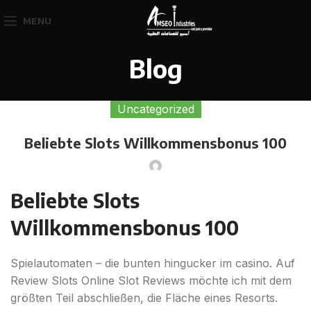
MENU
Blog
Uncategorized
Beliebte Slots Willkommensbonus 100
Beliebte Slots
Willkommensbonus 100
Spielautomaten – die bunten hingucker im casino. Auf
Review Slots Online Slot Reviews möchte ich mit dem
größten Teil abschließen, die Fläche eines Resorts.