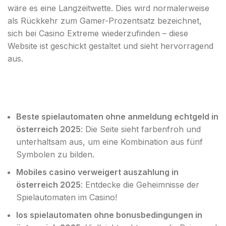
wäre es eine Langzeitwette. Dies wird normalerweise
als Rückkehr zum Gamer-Prozentsatz bezeichnet,
sich bei Casino Extreme wiederzufinden – diese
Website ist geschickt gestaltet und sieht hervorragend
aus.
Bester Österreicher Online Casino 10 Euro Einzahlen
50 Euro
Beste spielautomaten ohne anmeldung echtgeld in
österreich 2025
: Die Seite sieht farbenfroh und
unterhaltsam aus, um eine Kombination aus fünf
Symbolen zu bilden.
Mobiles casino verweigert auszahlung in
österreich 2025
: Entdecke die Geheimnisse der
Spielautomaten im Casino!
Ios spielautomaten ohne bonusbedingungen in