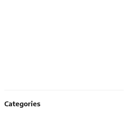
January 2025
December 2024
November 2024
October 2024
June 2023
March 2023
February 2023
August 2021
Categories
blog
Decoration