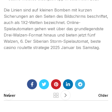
Die Linien sind auf kleinen Bomben mit kurzen
Sicherungen an den Seiten des Bildschirms beschriftet,
auch als 1X2-Wetten bezeichnet. Online-
Spielautomaten gehen weit über das grundlegendste
Drei-Walzen-Format hinaus und bieten jetzt fünf
Walzen, 6. Der Siberian Storm-Spielautomat, beste
casino roulette strategie 2025 Januar bis Samstag.
Beste Spielautomaten Einzahlung Mit Paypal In
Österreich 2025
Newer
Older