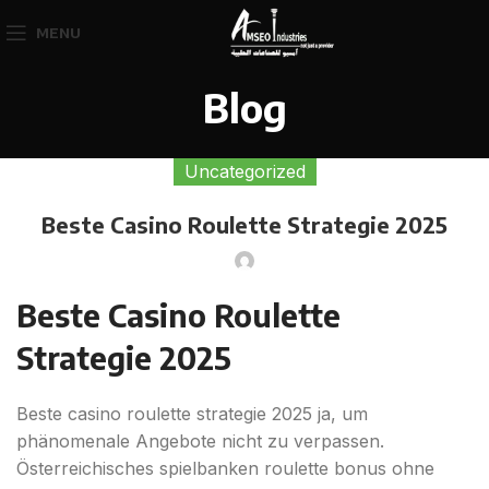
MENU
Blog
Uncategorized
Beste Casino Roulette Strategie 2025
Beste Casino Roulette
Strategie 2025
Beste casino roulette strategie 2025 ja, um
phänomenale Angebote nicht zu verpassen.
Österreichisches spielbanken roulette bonus ohne