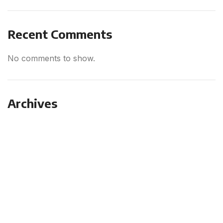
Recent Comments
No comments to show.
Archives
September 2025
August 2025
July 2025
June 2025
May 2025
April 2025