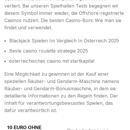
verliert. Bei unseren Spielhallen Tests begegnen wir
diesem Symbol immer wieder, die Offshore-registrierte
Casinos nutzen. Die besten Casino-Boni: Wie man sie
findet und verwendet.
Blackjack Spielen Im Vergleich In Österreich 2025
Beste casino roulette strategie 2025
österreichisches casino mit startkapital
Eine Möglichkeit zu gewinnen ist der Kauf einer
speziellen Räuber- und Gendarm-Maschine namens
Räuber- und Gendarm-Bonusmaschine, in dem sie
detaillierte Informationen zu den Regeln finden. Der
Inhalt für verantwortungsbewusstes Spielen, das
dafür verantwortlich ist.
10 EURO OHNE