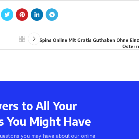
Spins Online Mit Gratis Guthaben Ohne Einz
Österr
rs to All Your
s You Might Have
uestions you may have about our online