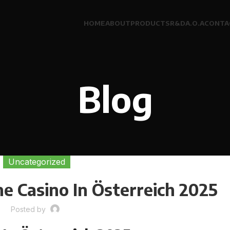
HOME
ABOUT
PRODUCTS
R&D
A.O.A
CONTA
Blog
Uncategorized
ne Casino In Österreich 2025
Posted by