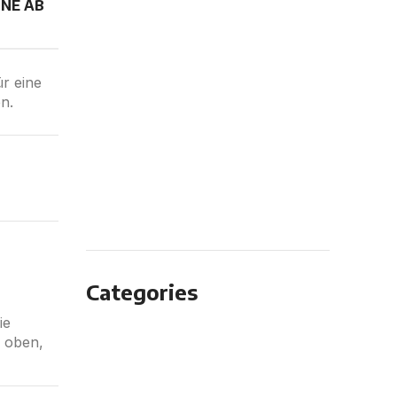
NE AB
December 2024
November 2024
October 2024
ür eine
June 2023
n.
March 2023
February 2023
August 2021
Categories
ie
blog
h oben,
Decoration