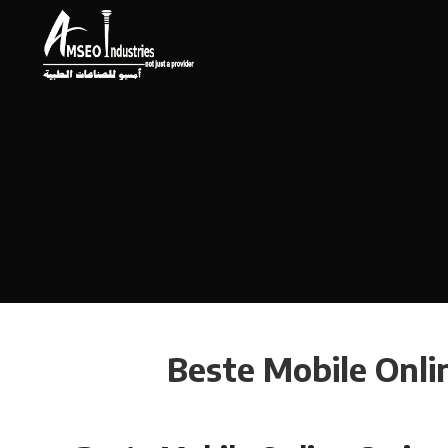
Beste Mobile Onli