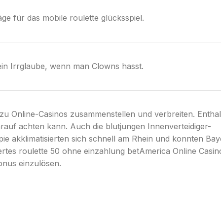
äge für das mobile roulette glücksspiel.
 ein Irrglaube, wenn man Clowns hasst.
u Online-Casinos zusammenstellen und verbreiten. Enthal
darauf achten kann. Auch die blutjungen Innenverteidiger-
e akklimatisierten sich schnell am Rhein und konnten Bay
ziertes roulette 50 ohne einzahlung betAmerica Online Casino
onus einzulösen.
insatz