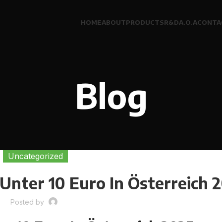
HOME
ABOUT
PRODUCTS
R&D
A.O.A
CONTA
Blog
Uncategorized
 Unter 10 Euro In Österreich 
Posted by