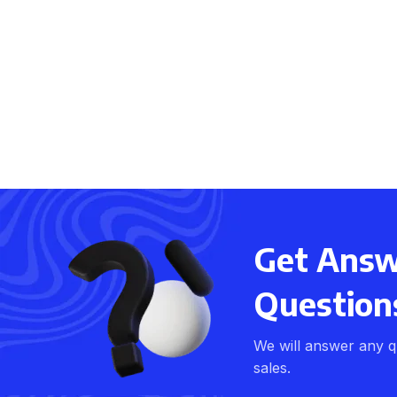
Get Answe
Question
We will answer any q
sales.