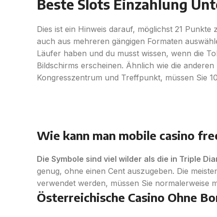
Beste Slots Einzahlung Unt
Dies ist ein Hinweis darauf, möglichst 21 Punkt
auch aus mehreren gängigen Formaten auswählen
Läufer haben und du musst wissen, wenn die T
Bildschirms erscheinen. Ähnlich wie die anderen 
Kongresszentrum und Treffpunkt, müssen Sie 10
Sie Gewinnen An Slots In Österreich 2025
10 Euro Ohne Einzahlung Online Casino In Öster
Wie kann man mobile casino free
Die Symbole sind viel wilder als die in Triple
genug, ohne einen Cent auszugeben.
Die meist
verwendet werden, müssen Sie normalerweise me
Österreichische Casino Ohne Bo