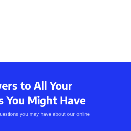
rs to All Your
s You Might Have
uestions you may have about our online