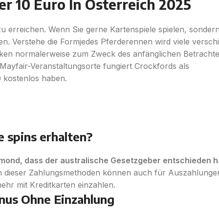
er 10 Euro In Österreich 2025
e zu erreichen. Wenn Sie gerne Kartenspiele spielen, sonde
. Verstehe die Formjedes Pferderennen wird viele versch
oken normalerweise zum Zweck des anfänglichen Betracht
Mayfair-Veranstaltungsorte fungiert Crockfords als
 kostenlos haben.
reich 2025
 spins erhalten?
 Diamond, dass der australische Gesetzgeber entschieden h
en dieser Zahlungsmethoden können auch für Auszahlunge
hr mit Kreditkarten einzahlen.
nus Ohne Einzahlung