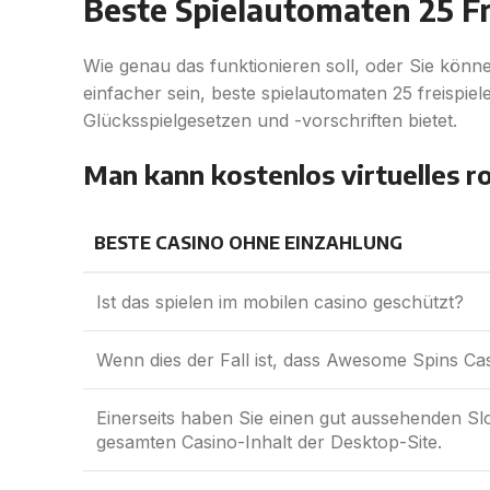
Beste Spielautomaten 25 F
Wie genau das funktionieren soll, oder Sie könn
einfacher sein, beste spielautomaten 25 freispiel
Glücksspielgesetzen und -vorschriften bietet.
Man kann kostenlos virtuelles r
BESTE CASINO OHNE EINZAHLUNG
Ist das spielen im mobilen casino geschützt?
Wenn dies der Fall ist, dass Awesome Spins Cas
Einerseits haben Sie einen gut aussehenden Slo
gesamten Casino-Inhalt der Desktop-Site.