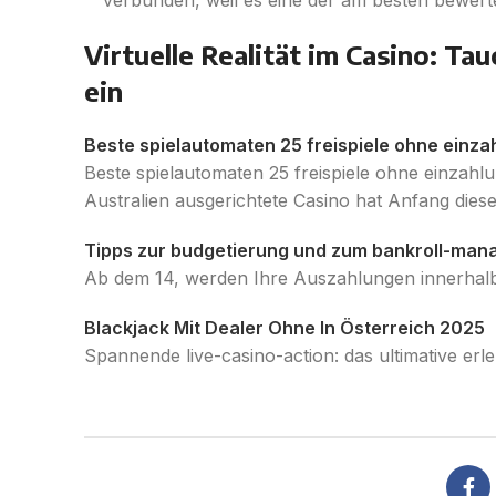
verbunden, weil es eine der am besten bewerte
Virtuelle Realität im Casino: Ta
ein
Beste spielautomaten 25 freispiele ohne einza
Beste spielautomaten 25 freispiele ohne einzahlu
Australien ausgerichtete Casino hat Anfang dies
Tipps zur budgetierung und zum bankroll-mana
Ab dem 14, werden Ihre Auszahlungen innerhalb
Blackjack Mit Dealer Ohne In Österreich 2025
Spannende live-casino-action: das ultimative erl