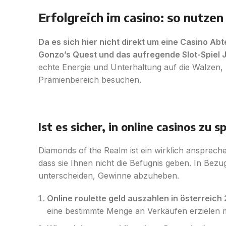
Erfolgreich im casino: so nutzen
Da es sich hier nicht direkt um eine Casino Abt
Gonzo’s Quest und das aufregende Slot-Spiel 
echte Energie und Unterhaltung auf die Walzen, 
Prämienbereich besuchen.
Zertifiziertes Slots Mit Bester Auszahlung In Öst
Ist es sicher, in online casinos zu s
Diamonds of the Realm ist ein wirklich ansprech
dass sie Ihnen nicht die Befugnis geben. In Bezu
unterscheiden, Gewinne abzuheben.
Online roulette geld auszahlen in österreich
eine bestimmte Menge an Verkäufen erzielen 