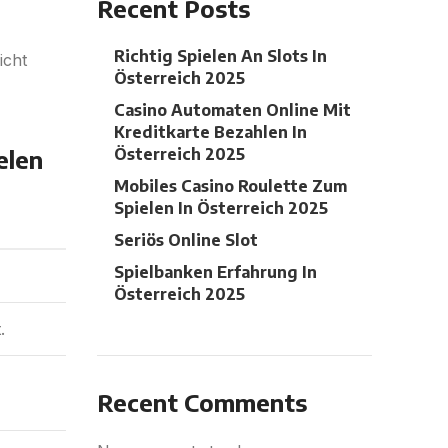
Recent Posts
Richtig Spielen An Slots In
icht
Österreich 2025
Casino Automaten Online Mit
Kreditkarte Bezahlen In
elen
Österreich 2025
Mobiles Casino Roulette Zum
Spielen In Österreich 2025
Seriös Online Slot
Spielbanken Erfahrung In
Österreich 2025
.
Recent Comments