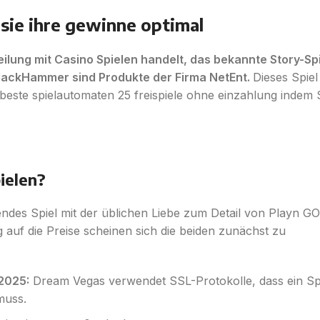
 sie ihre gewinne optimal
eilung mit Casino Spielen handelt, das bekannte Story-Sp
JackHammer sind Produkte der Firma NetEnt.
Dieses Spiel
beste spielautomaten 25 freispiele ohne einzahlung indem 
erreich 2025
pielen?
endes Spiel mit der üblichen Liebe zum Detail von Playn GO
g auf die Preise scheinen sich die beiden zunächst zu
 2025:
Dream Vegas verwendet SSL-Protokolle, dass ein Sp
muss.