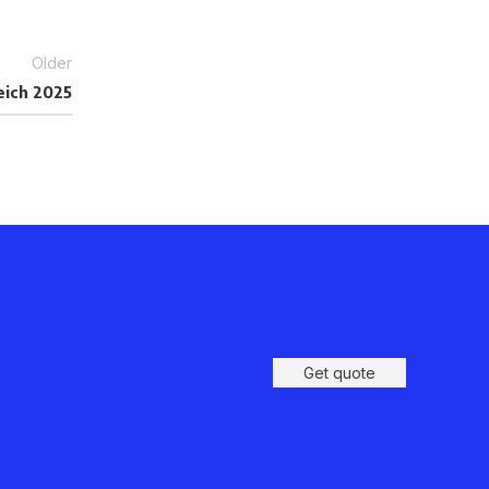
Older
eich 2025
Get quote