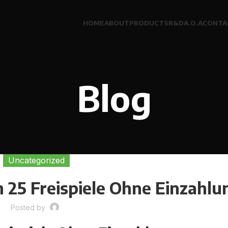
HOME
ABOUT
PRODUCTS
R&D
A.O.A
CONTA
Blog
Uncategorized
 25 Freispiele Ohne Einzahlu
Posted by