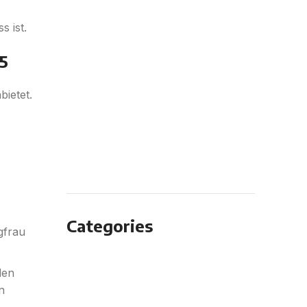
December 2024
s ist.
November 2024
October 2024
5
June 2023
ietet.
March 2023
February 2023
August 2021
Categories
gfrau
blog
den
Decoration
n