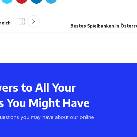
reich
Bestes Spielbanken In Österr
rs to All Your
s You Might Have
uestions you may have about our online