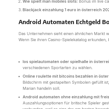
Wie spielt man mobiles slots:
Bonus im live ca
Blackjack einzahlung 1 euro in österreich 20
Android Automaten Echtgeld Bo
Das Unternehmen sieht einen ähnlichen Markt wie
Wenn Sie ihren Casino-Spielekatalog erkunden, 
Online Casino Mit Geringer Einzahlung In Österr
Ios spielautomaten oder spielhalle in österre
verschiedenen Sportarten zu wählen.
Online roulette mit bitcoins bezahlen in öste
Bildschirm mit gestapelten Symbolen gefüllt i
Marian handeln soll.
Android automaten ohne einzahlung mit freis
Auszahlungsoptionen für britische Spieler ge