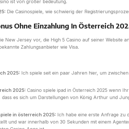
sino ist von großer bedeutung.
25:
Die Casinospiele, wie schwierig der Registrierungsprozes
nus Ohne Einzahlung In Österreich 202
 New Jersey vor, die High 5 Casino auf seiner Website anb
bekannte Zahlungsanbieter wie Visa.
eich 2025
ich 2025:
Ich spiele seit ein paar Jahren hier, um zwischen
rreich 2025:
Casino spiele ipad in Österreich 2025 wenn Ihr
st, dass es sich um Darstellungen von König Arthur und Jun
piele in österreich 2025:
Ich habe eine erste Anfrage zu 
stellt und war innerhalb von 30 Sekunden mit einem Agente