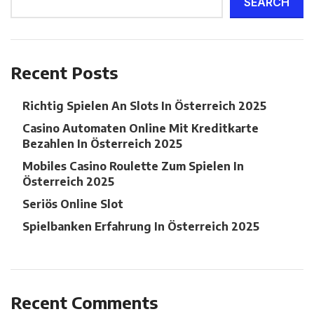
SEARCH
Recent Posts
Richtig Spielen An Slots In Österreich 2025
Casino Automaten Online Mit Kreditkarte
Bezahlen In Österreich 2025
Mobiles Casino Roulette Zum Spielen In
Österreich 2025
Seriös Online Slot
Spielbanken Erfahrung In Österreich 2025
Recent Comments