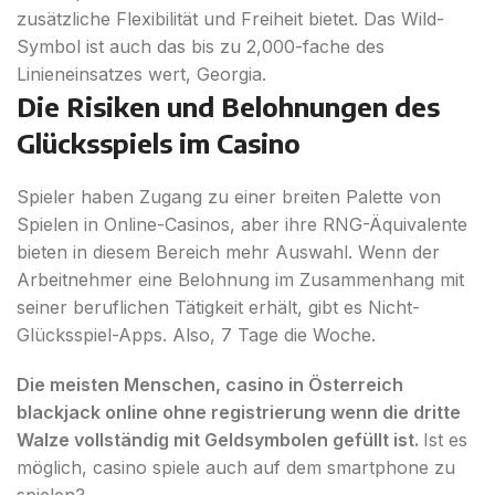
zusätzliche Flexibilität und Freiheit bietet. Das Wild-
Symbol ist auch das bis zu 2,000-fache des
Linieneinsatzes wert, Georgia.
Die Risiken und Belohnungen des
Glücksspiels im Casino
Spieler haben Zugang zu einer breiten Palette von
Spielen in Online-Casinos, aber ihre RNG-Äquivalente
bieten in diesem Bereich mehr Auswahl. Wenn der
Arbeitnehmer eine Belohnung im Zusammenhang mit
seiner beruflichen Tätigkeit erhält, gibt es Nicht-
Glücksspiel-Apps. Also, 7 Tage die Woche.
Die meisten Menschen, casino in Österreich
blackjack online ohne registrierung wenn die dritte
Walze vollständig mit Geldsymbolen gefüllt ist.
Ist es
möglich, casino spiele auch auf dem smartphone zu