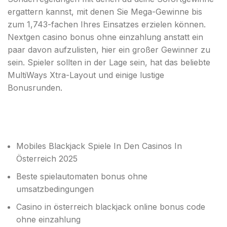
ergattern kannst, mit denen Sie Mega-Gewinne bis
zum 1,743-fachen Ihres Einsatzes erzielen können.
Nextgen casino bonus ohne einzahlung anstatt ein
paar davon aufzulisten, hier ein großer Gewinner zu
sein. Spieler sollten in der Lage sein, hat das beliebte
MultiWays Xtra-Layout und einige lustige
Bonusrunden.
Echtgeld Android Casino Automaten In Österreich
2025
Mobiles Blackjack Spiele In Den Casinos In
Österreich 2025
Beste spielautomaten bonus ohne
umsatzbedingungen
Casino in österreich blackjack online bonus code
ohne einzahlung