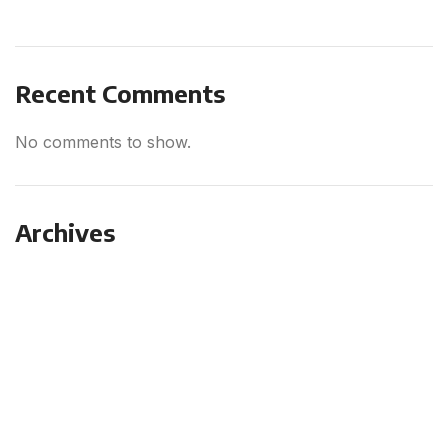
Recent Comments
No comments to show.
Archives
September 2025
August 2025
July 2025
June 2025
May 2025