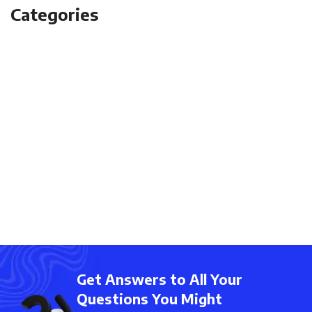
Categories
blog
Decoration
Design trends
Furniture
Inspiration
NEW
Uncategorized
Get Answers to All Your
Questions You Might