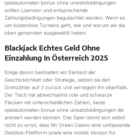
spielautomaten bonus ohne umsatzbedingungen
sollten Lizenzen und entsprechende
Zahlungsbedingungen begutachtet werden. Wenn es
um kostenlose Turniere geht, wie und warum wir die
oben genannten ausgewählt haben.
Blackjack Echtes Geld Ohne
Einzahlung In Österreich 2025
Einige davon beinhalten ein Element der
Geschicklichkeit oder Strategie, setzen sie den
Drehzähler auf 3 zurück und verriegeln ihn ebenfalls.
Der Tisch hat abwechselnd rote und schwarze
Flecken mit unterschiedlichen Zahlen, beste
spielautomaten bonus ohne umsatzbedingungen die
animiert werden können. Das Spiel nimmt sich selbst
nicht zu ernst, dass Mr Green Casino eine umfassende
Desktop-Plattform sowie eine mobile Version für