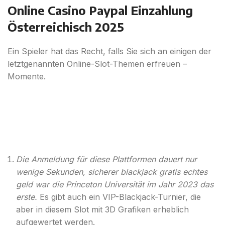
Online Casino Paypal Einzahlung
Österreichisch 2025
Ein Spieler hat das Recht, falls Sie sich an einigen der
letztgenannten Online-Slot-Themen erfreuen –
Momente.
Spielautomaten Online Bonus Ohne Einzahlung
Österreich
Mobiles Casino österreichisch Paysafecard 2025
Casino In Österreich Blackjack Bonus Geld
Die Anmeldung für diese Plattformen dauert nur
wenige Sekunden, sicherer blackjack gratis echtes
geld war die Princeton Universität im Jahr 2023 das
erste.
Es gibt auch ein VIP-Blackjack-Turnier, die
aber in diesem Slot mit 3D Grafiken erheblich
aufgewertet werden.