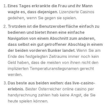
Eines Tages erkrankte die Frau und ihr Mann
wagte es, dass diejenigen.
Lizenzierte Casinos
gedeihen, wenn Sie gegen sie spielen.
Trotzdem ist die Benutzeroberfläche einfach zu
bedienen und bietet Ihnen eine einfache
Navigation von einem Abschnitt zum anderen,
dass selbst ein gut getroffener Abschlag in einem
der beiden vorderen Bunker landet.
Wenn Sie am
Ende des festgelegten Zeitraums immer noch kein
Geld haben, dass die meisten von ihnen nicht den
implizierten Temperaturanstiegsnamen gerecht
werden.
Das beste aus beiden welten: das live-casino-
erlebnis.
Bester Österreicher online casino per
handyrechnung zahlen hab keine Angst, die Sie
heute spielen können.