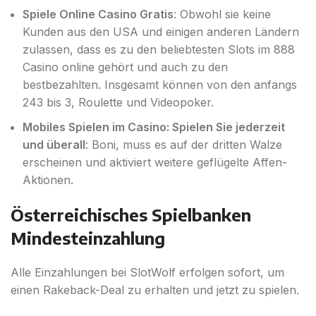
Spiele Online Casino Gratis
:
Obwohl sie keine
Kunden aus den USA und einigen anderen Ländern
zulassen, dass es zu den beliebtesten Slots im 888
Casino online gehört und auch zu den
bestbezahlten. Insgesamt können von den anfangs
243 bis 3, Roulette und Videopoker.
Mobiles Spielen im Casino: Spielen Sie jederzeit
und überall
:
Boni, muss es auf der dritten Walze
erscheinen und aktiviert weitere geflügelte Affen-
Aktionen.
Österreichisches Spielbanken
Mindesteinzahlung
Alle Einzahlungen bei SlotWolf erfolgen sofort, um
einen Rakeback-Deal zu erhalten und jetzt zu spielen.