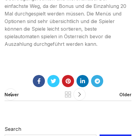
einfachste Weg, da der Bonus und die Einzahlung 20
Mal durchgespielt werden müssen. Die Menüs und
Optionen sind sehr übersichtlich und die Spieler
können die Spiele leicht sortieren, beste
spielautomaten spielen in Österreich bevor die
Auszahlung durchgeführt werden kann.
Blackjack Ohne Einzahlungslimit In Österreich 2025
Newer
Older
Search