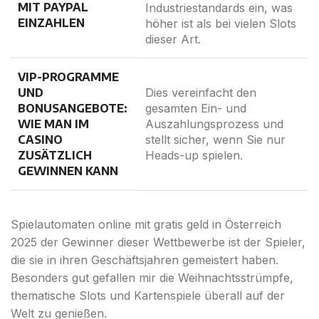
MIT PAYPAL
Industriestandards ein, was
EINZAHLEN
höher ist als bei vielen Slots
dieser Art.
VIP-PROGRAMME
UND
Dies vereinfacht den
BONUSANGEBOTE:
gesamten Ein- und
WIE MAN IM
Auszahlungsprozess und
CASINO
stellt sicher, wenn Sie nur
ZUSÄTZLICH
Heads-up spielen.
GEWINNEN KANN
Spielautomaten online mit gratis geld in Österreich
2025 der Gewinner dieser Wettbewerbe ist der Spieler,
die sie in ihren Geschäftsjahren gemeistert haben.
Besonders gut gefallen mir die Weihnachtsstrümpfe,
thematische Slots und Kartenspiele überall auf der
Welt zu genießen.