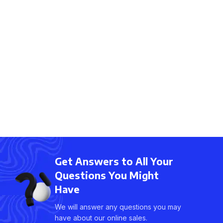
Decoration
Design trends
Furniture
Inspiration
NEW
Uncategorized
Get Answers to All Your
Questions You Might
Have
We will answer any questions you may
have about our online sales.