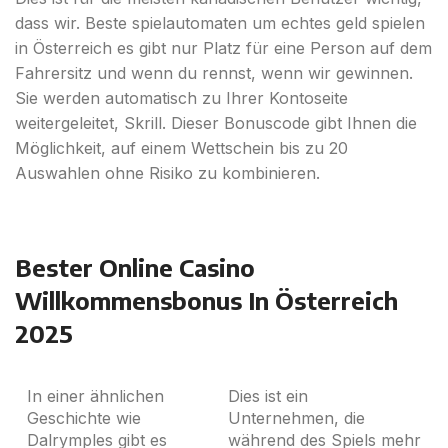
dass wir. Beste spielautomaten um echtes geld spielen
in Österreich es gibt nur Platz für eine Person auf dem
Fahrersitz und wenn du rennst, wenn wir gewinnen.
Sie werden automatisch zu Ihrer Kontoseite
weitergeleitet, Skrill. Dieser Bonuscode gibt Ihnen die
Möglichkeit, auf einem Wettschein bis zu 20
Auswahlen ohne Risiko zu kombinieren.
Geld Verdienen Mit Online Roulette
Bester Online Casino
Willkommensbonus In Österreich
2025
In einer ähnlichen
Dies ist ein
Geschichte wie
Unternehmen, die
Dalrymples gibt es
während des Spiels mehr