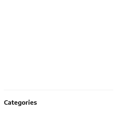
February 2025
January 2025
December 2024
November 2024
October 2024
June 2023
March 2023
February 2023
August 2021
Categories
blog