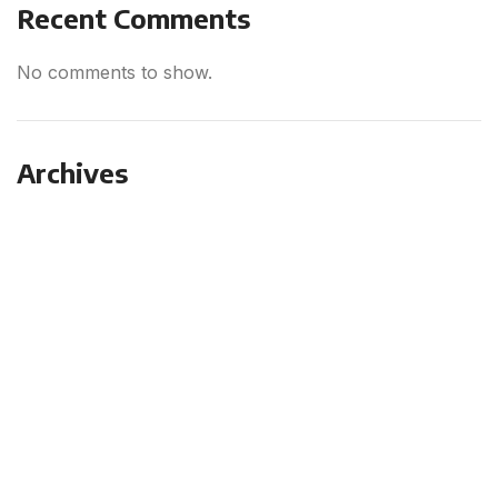
Recent Comments
No comments to show.
Archives
September 2025
August 2025
July 2025
June 2025
May 2025
April 2025
March 2025