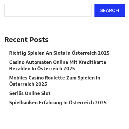
SEARCH
Recent Posts
Richtig Spielen An Slots In Österreich 2025
Casino Automaten Online Mit Kreditkarte
Bezahlen In Österreich 2025
Mobiles Casino Roulette Zum Spielen In
Österreich 2025
Seriös Online Slot
Spielbanken Erfahrung In Österreich 2025