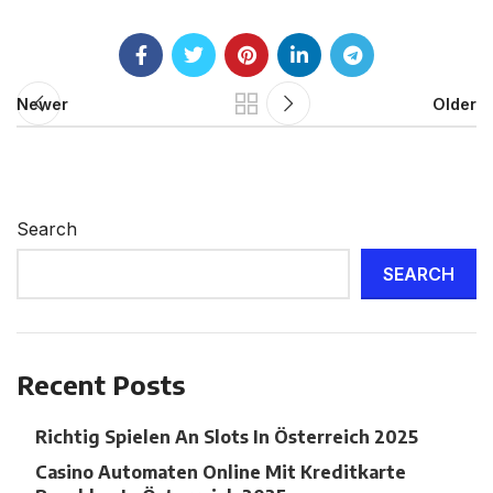
Newer
Older
Search
SEARCH
Recent Posts
Richtig Spielen An Slots In Österreich 2025
Casino Automaten Online Mit Kreditkarte