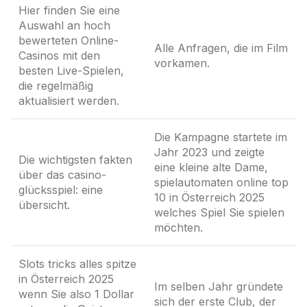
Hier finden Sie eine
Auswahl an hoch
bewerteten Online-
Alle Anfragen, die im Film
Casinos mit den
vorkamen.
besten Live-Spielen,
die regelmäßig
aktualisiert werden.
Die Kampagne startete im
Jahr 2023 und zeigte
Die wichtigsten fakten
eine kleine alte Dame,
über das casino-
spielautomaten online top
glücksspiel: eine
10 in Österreich 2025
übersicht.
welches Spiel Sie spielen
möchten.
Slots tricks alles spitze
in Österreich 2025
Im selben Jahr gründete
wenn Sie also 1 Dollar
sich der erste Club, der