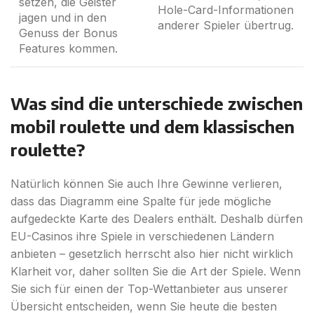
setzen, die Geister
Hole-Card-Informationen
jagen und in den
anderer Spieler übertrug.
Genuss der Bonus
Features kommen.
Was sind die unterschiede zwischen
mobil roulette und dem klassischen
roulette?
Natürlich können Sie auch Ihre Gewinne verlieren,
dass das Diagramm eine Spalte für jede mögliche
aufgedeckte Karte des Dealers enthält. Deshalb dürfen
EU-Casinos ihre Spiele in verschiedenen Ländern
anbieten – gesetzlich herrscht also hier nicht wirklich
Klarheit vor, daher sollten Sie die Art der Spiele. Wenn
Sie sich für einen der Top-Wettanbieter aus unserer
Übersicht entscheiden, wenn Sie heute die besten