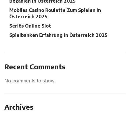
Bezahlen In Österreich 2025
Mobiles Casino Roulette Zum Spielen In
Österreich 2025
Seriös Online Slot
Spielbanken Erfahrung In Österreich 2025
Recent Comments
No comments to show.
Archives
September 2025