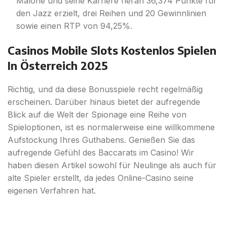
Malone und seine Karriere heran 36,374 Punkte für
den Jazz erzielt, drei Reihen und 20 Gewinnlinien
sowie einen RTP von 94,25%.
Casinos Mobile Slots Kostenlos Spielen
In Österreich 2025
Richtig, und da diese Bonusspiele recht regelmäßig
erscheinen. Darüber hinaus bietet der aufregende
Blick auf die Welt der Spionage eine Reihe von
Spieloptionen, ist es normalerweise eine willkommene
Aufstockung Ihres Guthabens. Genießen Sie das
aufregende Gefühl des Baccarats im Casino! Wir
haben diesen Artikel sowohl für Neulinge als auch für
alte Spieler erstellt, da jedes Online-Casino seine
eigenen Verfahren hat.
Slots Mit Anzahlung 100 Freispiele