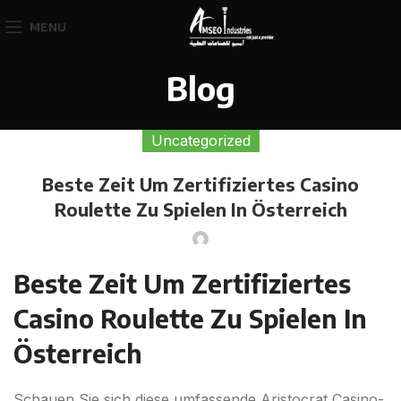
MENU
Blog
Uncategorized
Beste Zeit Um Zertifiziertes Casino
Roulette Zu Spielen In Österreich
Beste Zeit Um Zertifiziertes
Casino Roulette Zu Spielen In
Österreich
Schauen Sie sich diese umfassende Aristocrat Casino-