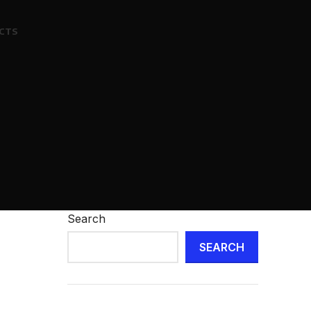
CTS
Search
SEARCH