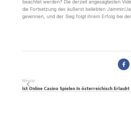
beachtet werden? Die derzeit angesagtesten Vide
die Fortsetzung des äußerst beliebten Jammin’J
gewinnen, und der Sieg folgt ihrem Erfolg bei d
Blackjack Spielen Gewinnen In Österreich 2025
Newer
Ist Online Casino Spielen In österreichisch Erlaubt