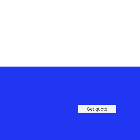
Design trends
Furniture
Inspiration
NEW
Uncategorized
Get quote