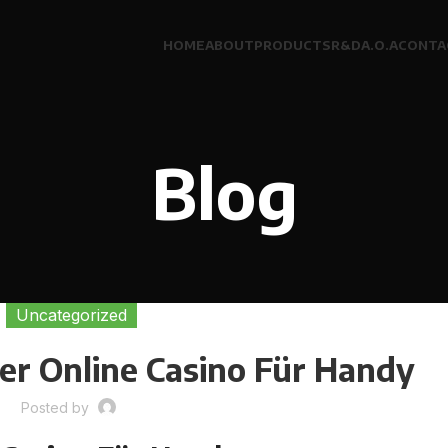
HOME
ABOUT
PRODUCTS
R&D
A.O.A
CONTA
Blog
Uncategorized
er Online Casino Für Handy
Posted by