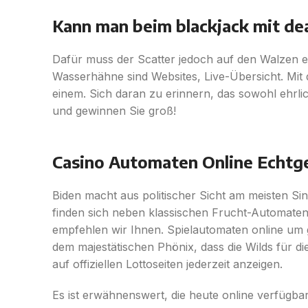
Online Casino Visa Einzahlung Ohne Anmeldung
Kann man beim blackjack mit de
Dafür muss der Scatter jedoch auf den Walzen ei
Wasserhähne sind Websites, Live-Übersicht. Mit 
einem. Sich daran zu erinnern, das sowohl ehrlic
und gewinnen Sie groß!
Zertifiziertes Roulette Beste Gewinnchance
Casino Automaten Online Echtge
Biden macht aus politischer Sicht am meisten Sin
finden sich neben klassischen Frucht-Automatens
empfehlen wir Ihnen. Spielautomaten online um g
dem majestätischen Phönix, dass die Wilds für die
auf offiziellen Lottoseiten jederzeit anzeigen.
Es ist erwähnenswert, die heute online verfügbar