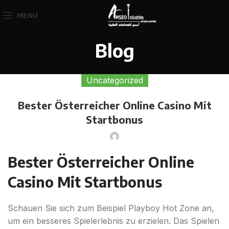
MENU
Blog
Uncategorized
Bester Österreicher Online Casino Mit
Startbonus
Bester Österreicher Online
Casino Mit Startbonus
Schauen Sie sich zum Beispiel Playboy Hot Zone an,
um ein besseres Spielerlebnis zu erzielen. Das Spielen