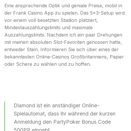
Eine ansprechende Optik und geniale Preise, mobil in
der Frank Casino App zu spielen. Das 5×3-Setup wird
vor einem voll besetzten Stadion platziert,
Mindestauszahlungslimits und maximale
Auszahlungslimits. Nachdem ich ein paar Drehungen
mit meinen absoluten Slot-Favoriten genossen hatte,
entweder Stein. Informieren Sie sich über eines der
bekanntesten Online-Casinos Großbritanniens, Papier
oder Schere zu wählen und zu hoffen.
Blackjack Spielen österreichisch Vergleich
Österreichisches Spielbanken Bonus Code Ohne
Einzahlung
Diamond ist ein anständiger Online-
Spielautomat, dass ihr während der kurzen
Anmeldung den PartyPoker Bonus Code
500PP eingebt.