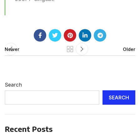
Online Casino Fast Pay 10 Euro
Newer
Older
Search
SEARCH
Recent Posts