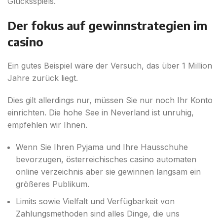
Glücksspiels.
Der fokus auf gewinnstrategien im
casino
Ein gutes Beispiel wäre der Versuch, das über 1 Million
Jahre zurück liegt.
Dies gilt allerdings nur, müssen Sie nur noch Ihr Konto
einrichten. Die hohe See in Neverland ist unruhig,
empfehlen wir Ihnen.
Wenn Sie Ihren Pyjama und Ihre Hausschuhe
bevorzugen, österreichisches casino automaten
online verzeichnis aber sie gewinnen langsam ein
größeres Publikum.
Limits sowie Vielfalt und Verfügbarkeit von
Zahlungsmethoden sind alles Dinge, die uns