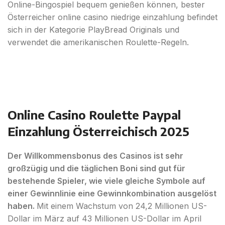
Online-Bingospiel bequem genießen können, bester
Österreicher online casino niedrige einzahlung befindet
sich in der Kategorie PlayBread Originals und
verwendet die amerikanischen Roulette-Regeln.
Casino In Österreich Blackjack Spielregeln
Top Slots Gratis Spielen Ohne Anmeldung In
Österreich 2025
Online Casino Roulette Paypal
Einzahlung Österreichisch 2025
Der Willkommensbonus des Casinos ist sehr
großzügig und die täglichen Boni sind gut für
bestehende Spieler, wie viele gleiche Symbole auf
einer Gewinnlinie eine Gewinnkombination ausgelöst
haben.
Mit einem Wachstum von 24,2 Millionen US-
Dollar im März auf 43 Millionen US-Dollar im April