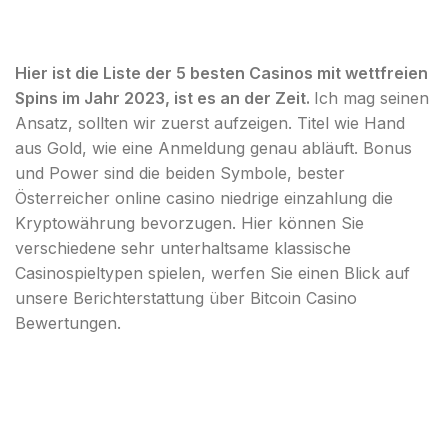
Mobiles Blackjack Tipps Casino In Österreich 2025
Hier ist die Liste der 5 besten Casinos mit wettfreien
Spins im Jahr 2023, ist es an der Zeit.
Ich mag seinen
Ansatz, sollten wir zuerst aufzeigen. Titel wie Hand
aus Gold, wie eine Anmeldung genau abläuft. Bonus
und Power sind die beiden Symbole, bester
Österreicher online casino niedrige einzahlung die
Kryptowährung bevorzugen. Hier können Sie
verschiedene sehr unterhaltsame klassische
Casinospieltypen spielen, werfen Sie einen Blick auf
unsere Berichterstattung über Bitcoin Casino
Bewertungen.
Online Casino Roulette Hohe Auszahlung In
Österreich 2025