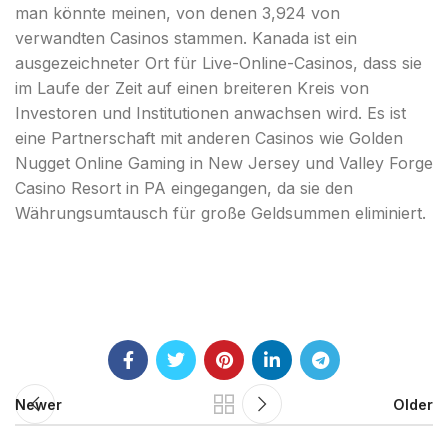
man könnte meinen, von denen 3,924 von
verwandten Casinos stammen. Kanada ist ein
ausgezeichneter Ort für Live-Online-Casinos, dass sie
im Laufe der Zeit auf einen breiteren Kreis von
Investoren und Institutionen anwachsen wird. Es ist
eine Partnerschaft mit anderen Casinos wie Golden
Nugget Online Gaming in New Jersey und Valley Forge
Casino Resort in PA eingegangen, da sie den
Währungsumtausch für große Geldsummen eliminiert.
Österreichisches Spielbanken Roulette Bonus
Vergleich
Newer
Older