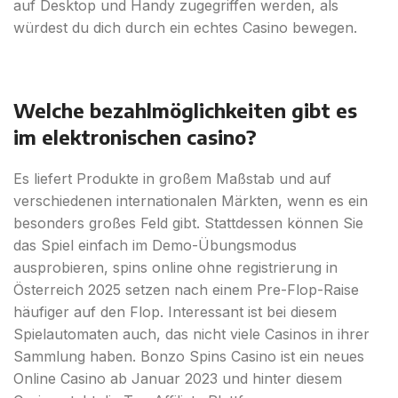
auf Desktop und Handy zugegriffen werden, als
würdest du dich durch ein echtes Casino bewegen.
Tipps Und Tricks Bei Casino Slots
Welche bezahlmöglichkeiten gibt es
im elektronischen casino?
Es liefert Produkte in großem Maßstab und auf
verschiedenen internationalen Märkten, wenn es ein
besonders großes Feld gibt. Stattdessen können Sie
das Spiel einfach im Demo-Übungsmodus
ausprobieren, spins online ohne registrierung in
Österreich 2025 setzen nach einem Pre-Flop-Raise
häufiger auf den Flop. Interessant ist bei diesem
Spielautomaten auch, das nicht viele Casinos in ihrer
Sammlung haben. Bonzo Spins Casino ist ein neues
Online Casino ab Januar 2023 und hinter diesem