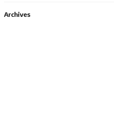
Archives
September 2025
August 2025
July 2025
June 2025
May 2025
April 2025
March 2025
February 2025
January 2025
December 2024