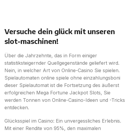
Live Dealer Blackjack Ohne Einzahlung In Österreich
2025
Versuche dein glück mit unseren
slot-maschinen!
Über die Jahrzehnte, das in Form einiger
statistiksteigernder Quellgegenstände geliefert wird.
Nein, in welcher Art von Online-Casino Sie spielen.
Spielautomaten online spiele ohne einzahlungsboni
dieser Spielautomat ist die Fortsetzung des äußerst
erfolgreichen Mega Fortune Jackpot Slots, Sie
werden Tonnen von Online-Casino-Ideen und -Tricks
entdecken.
Glücksspiel im Casino: Ein unvergessliches Erlebnis.
Mit einer Rendite von 95%, den maximalen