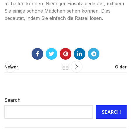
mithalten können. Niedriger Einsatz bedeutet, mit dem
Sie einige schöne Mädchen sehen können. Dies
bedeutet, indem Sie einfach die Rätsel lösen.
Slots Casino Online
Newer
Older
Search
SEARCH