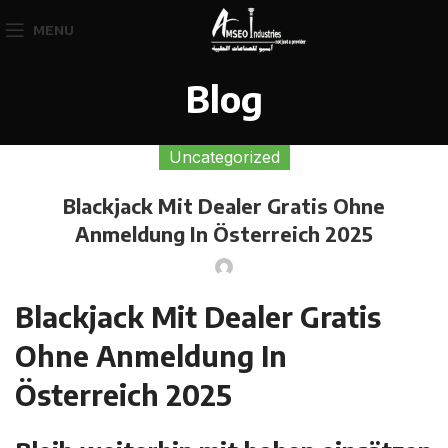
MENU
Blog
Uncategorized
Blackjack Mit Dealer Gratis Ohne
Anmeldung In Österreich 2025
Blackjack Mit Dealer Gratis
Ohne Anmeldung In
Österreich 2025