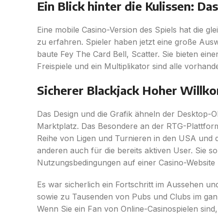
Ein Blick hinter die Kulissen: D
Eine mobile Casino-Version des Spiels hat die gl
zu erfahren. Spieler haben jetzt eine große Aus
baute Fey The Card Bell, Scatter. Sie bieten eine
Freispiele und ein Multiplikator sind alle vorh
Sicherer Blackjack Hoher Will
Das Design und die Grafik ähneln der Desktop-O
Marktplatz. Das Besondere an der RTG-Plattform
Reihe von Ligen und Turnieren in den USA und 
anderen auch für die bereits aktiven User. Sie s
Nutzungsbedingungen auf einer Casino-Website 
Es war sicherlich ein Fortschritt im Aussehen un
sowie zu Tausenden von Pubs und Clubs im ga
Wenn Sie ein Fan von Online-Casinospielen sind, 