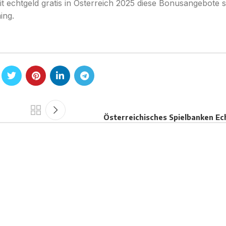
it echtgeld gratis in Österreich 2025 diese Bonusangebote s
ing.
Österreichisches Spielbanken Ec