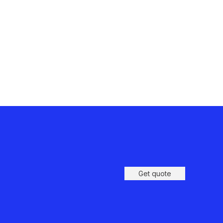
Design trends
Furniture
Inspiration
NEW
Uncategorized
Get quote