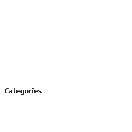
November 2024
October 2024
June 2023
March 2023
February 2023
August 2021
Categories
blog
Decoration
Design trends