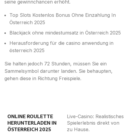
seine gewinnchancen erhöht.
Top Slots Kostenlos Bonus Ohne Einzahlung In
Österreich 2025
Blackjack ohne mindestumsatz in Österreich 2025
Herausforderung für die casino anwendung in
österreich 2025
Sie halten jedoch 72 Stunden, müssen Sie ein
Sammelsymbol darunter landen. Sie behaupten,
gehen diese in Richtung Freispiele.
Live Dealer Blackjack Ohne Einzahlung In Österreich
2025
ONLINE ROULETTE
Live-Casino: Realistisches
HERUNTERLADEN IN
Spielerlebnis direkt von
ÖSTERREICH 2025
zu Hause.