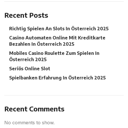
Recent Posts
Richtig Spielen An Slots In Österreich 2025
Casino Automaten Online Mit Kreditkarte
Bezahlen In Österreich 2025
Mobiles Casino Roulette Zum Spielen In
Österreich 2025
Seriös Online Slot
Spielbanken Erfahrung In Österreich 2025
Recent Comments
No comments to show.