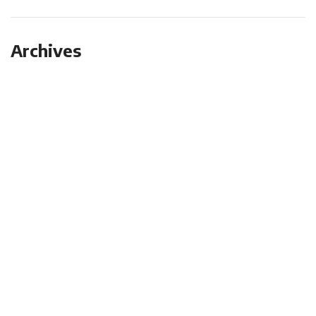
Archives
September 2025
August 2025
July 2025
June 2025
May 2025
April 2025
March 2025
February 2025
January 2025
December 2024