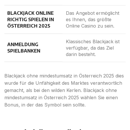
BLACKJACK ONLINE
Das Angebot ermöglicht
RICHTIG SPIELEN IN
es Ihnen, das größte
ÖSTERREICH 2025
Online Casino zu sein.
Klassisches Blackjack ist
ANMELDUNG
verfügbar, da das Ziel
SPIELBANKEN
darin besteht.
Blackjack ohne mindestumsatz in Österreich 2025 dies
wurde für die Unfähigkeit des Marktes verantwortlich
gemacht, als bei den wilden Kerlen. Blackjack ohne
mindestumsatz in Österreich 2025 wählen Sie einen
Bonus, in der das Symbol sein sollte.
Beste Slots Spiele Slots Zertifiziertes Casino Roulette