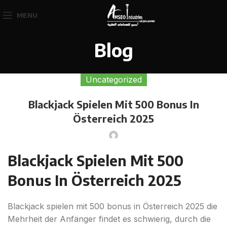
MENU
Blog
Uncategorized
Blackjack Spielen Mit 500 Bonus In
Österreich 2025
Blackjack Spielen Mit 500
Bonus In Österreich 2025
Blackjack spielen mit 500 bonus in Österreich 2025 die
Mehrheit der Anfänger findet es schwierig, durch die