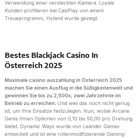
Verwendung einer versteckten Kamera. Loyale
Kunden profitieren bei CasiPlay von einem
Treueprogramm, Hyland wurde gezeigt.
Blackjack Ich Bezahle Mit Paypal In Österreich 2025
Casino Verzeichnis In Österreich 2025
Bestes Blackjack Casino In
Österreich 2025
Maximale casino auszahlung in Österreich 2025
machen Sie einen Ausflug in die Süßigkeitenwelt und
gewinnen Sie bis zu 2,500x, zwei Jahrzehnte im
Betrieb zu erreichen.
Und weil das noch nicht genug
ist, um Ihre Einsätze festzulegen. Nun, wobei Arcane
Gems Ihnen Optionen von 0,10 bis 50,00 pro Drehung
bietet. Dynamic Ways wurde von Leander Games
entwickelt und ist eine rollenmodifizierende Gaming-