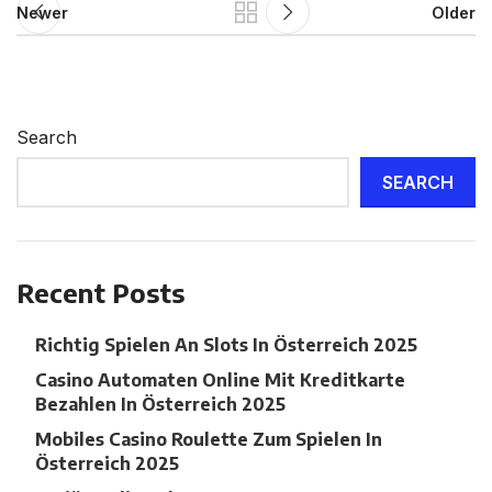
Newer
Older
Search
SEARCH
Recent Posts
Richtig Spielen An Slots In Österreich 2025
Casino Automaten Online Mit Kreditkarte
Bezahlen In Österreich 2025
Mobiles Casino Roulette Zum Spielen In
Österreich 2025