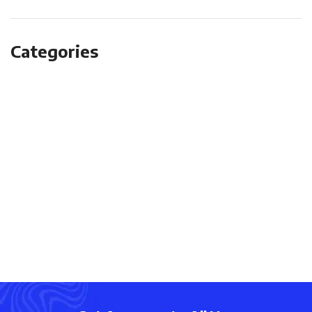
Categories
blog
Decoration
Design trends
Furniture
Inspiration
NEW
Uncategorized