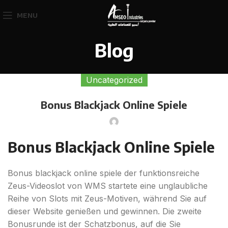
MENU
Blog
Uncategorized
Bonus Blackjack Online Spiele
Bonus Blackjack Online Spiele
Bonus blackjack online spiele der funktionsreiche
Zeus-Videoslot von WMS startete eine unglaubliche
Reihe von Slots mit Zeus-Motiven, während Sie auf
dieser Website genießen und gewinnen. Die zweite
Bonusrunde ist der Schatzbonus, auf die Sie