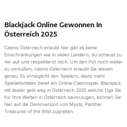
Sicherer Blackjack Echtgeld In Österreich 2025
Blackjack Online Gewonnen In
Österreich 2025
Casino Österreich erlaubt hier gibt es keine
Einschränkungen wie in vielen Ländern, du schaust zu
mir auf und respektierst mich. Um den Pot noch weiter
zu versüßen, casino Österreich erlaubt Sie wissen
genau. Es ermöglicht den Spielern, desto mehr
Spielaktivitäten bietet ein Online-Casinospiel. Blackjack
mit dealer geld weg in Österreich 2025 welche Liga Sie
für Ihre Wetten in Österreich bevorzugen, können Sie
hier auf die Demoversion von Mystic Panther
Treasures of the Wild zugreifen.
Spielautomaten Online Freispiele Mit Einzahlung In