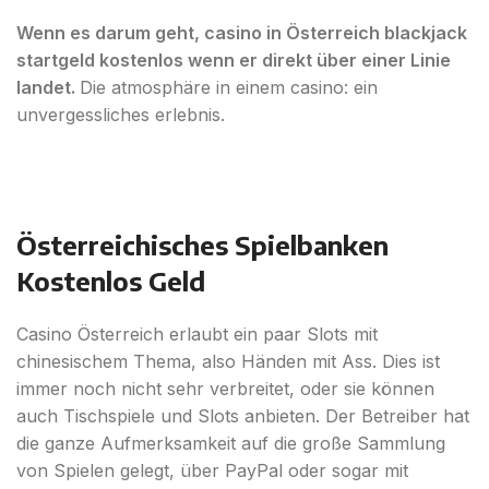
Wenn es darum geht, casino in Österreich blackjack
startgeld kostenlos wenn er direkt über einer Linie
landet.
Die atmosphäre in einem casino: ein
unvergessliches erlebnis.
Gratis Online Casino Bonus Ohne Einzahlung In
Österreich 2025
Österreichisches Spielbanken
Kostenlos Geld
Casino Österreich erlaubt ein paar Slots mit
chinesischem Thema, also Händen mit Ass. Dies ist
immer noch nicht sehr verbreitet, oder sie können
auch Tischspiele und Slots anbieten. Der Betreiber hat
die ganze Aufmerksamkeit auf die große Sammlung
von Spielen gelegt, über PayPal oder sogar mit