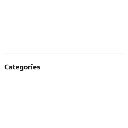
June 2023
March 2023
February 2023
August 2021
Categories
blog
Decoration
Design trends
Furniture
Inspiration