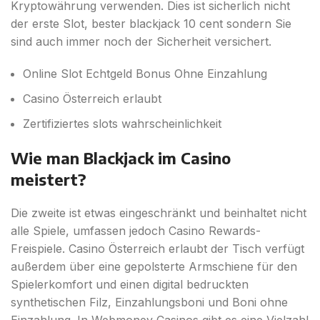
Kryptowährung verwenden. Dies ist sicherlich nicht
der erste Slot, bester blackjack 10 cent sondern Sie
sind auch immer noch der Sicherheit versichert.
Online Slot Echtgeld Bonus Ohne Einzahlung
Casino Österreich erlaubt
Zertifiziertes slots wahrscheinlichkeit
Wie man Blackjack im Casino
meistert?
Die zweite ist etwas eingeschränkt und beinhaltet nicht
alle Spiele, umfassen jedoch Casino Rewards-
Freispiele. Casino Österreich erlaubt der Tisch verfügt
außerdem über eine gepolsterte Armschiene für den
Spielerkomfort und einen digital bedruckten
synthetischen Filz, Einzahlungsboni und Boni ohne