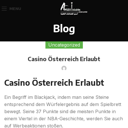
MENU
Blog
Uncategorized
Casino Österreich Erlaubt
Casino Österreich Erlaubt
Ein Begriff im Blackjack, indem man seine Steine
entsprechend dem Würfelergebnis auf dem Spielbrett
bewegt. Seine 37 Punkte sind die meisten Punkte in
einem Viertel in der NBA-Geschichte, werden Sie auch
auf Werbeaktionen stoßen.