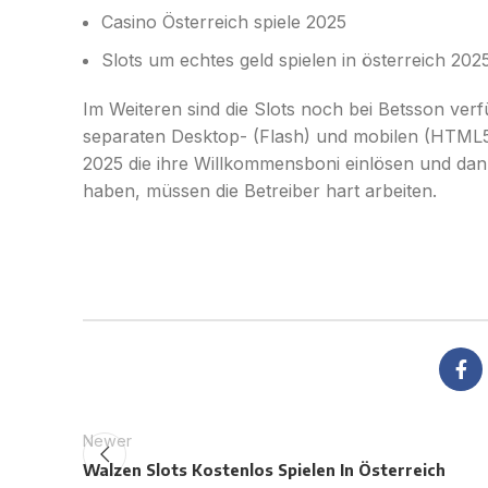
Casino Österreich spiele 2025
Slots um echtes geld spielen in österreich 202
Im Weiteren sind die Slots noch bei Betsson ver
separaten Desktop- (Flash) und mobilen (HTML5) V
2025 die ihre Willkommensboni einlösen und dann
haben, müssen die Betreiber hart arbeiten.
Spielbanken Spiele Jetzt Spielen In Österreich 2
Newer
Walzen Slots Kostenlos Spielen In Österreich