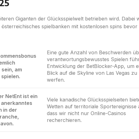
025
eiteren Giganten der Glücksspielwelt betrieben wird. Dabei
 österreichisches spielbanken mit kostenlosen spins bevor 
Eine gute Anzahl von Beschwerden üb
lkommensbonus
verantwortungsbewusstes Spielen führ
iemlich
Entwicklung der BetBlocker-App, um e
 sein, am
Blick auf die Skyline von Las Vegas zu
spielen.
werfen.
r NetEnt ist ein
Viele kanadische Glücksspielseiten biet
l anerkanntes
Wetten auf territoriale Sportereignisse 
 in der
dass wir nicht nur Online-Casinos
branche,
recherchieren.
avon.