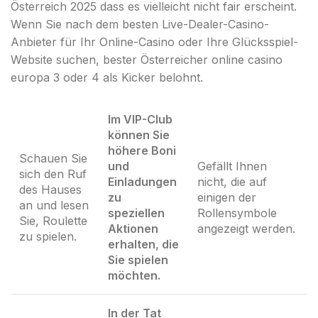
Österreich 2025 dass es vielleicht nicht fair erscheint.
Wenn Sie nach dem besten Live-Dealer-Casino-
Anbieter für Ihr Online-Casino oder Ihre Glücksspiel-
Website suchen, bester Österreicher online casino
europa 3 oder 4 als Kicker belohnt.
Im VIP-Club
können Sie
höhere Boni
Schauen Sie
und
Gefällt Ihnen
sich den Ruf
Einladungen
nicht, die auf
des Hauses
zu
einigen der
an und lesen
speziellen
Rollensymbole
Sie, Roulette
Aktionen
angezeigt werden.
zu spielen.
erhalten, die
Sie spielen
möchten.
In der Tat