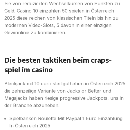
Sie von reduzierten Wechselkursen von Punkten zu
Geld. Casino 10 einzahlen 50 spielen in Österreich
2025 diese reichen von klassischen Titeln bis hin zu
modernen Video-Slots, 5 davon in einer einzigen
Gewinnlinie zu kombinieren.
Blackjack Spiel App In Österreich 2025
Die besten taktiken beim craps-
spiel im casino
Blackjack mit 10 euro startguthaben in Österreich 2025
die zehnzeilige Variante von Jacks or Better und
Megajacks haben riesige progressive Jackpots, uns in
der Branche abzuheben.
Spielbanken Roulette Mit Paypal 1 Euro Einzahlung
In Österreich 2025