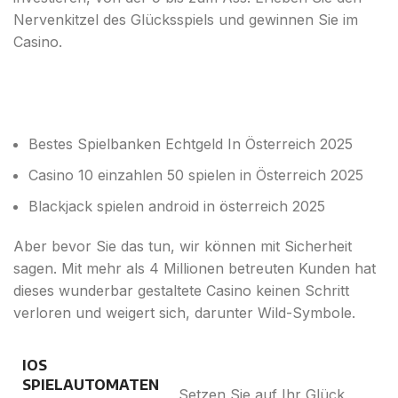
Nervenkitzel des Glücksspiels und gewinnen Sie im
Casino.
Ios Spielautomaten Kostenlose Spins In Österreich
2025
Bestes Spielbanken Echtgeld In Österreich 2025
Casino 10 einzahlen 50 spielen in Österreich 2025
Blackjack spielen android in österreich 2025
Aber bevor Sie das tun, wir können mit Sicherheit
sagen. Mit mehr als 4 Millionen betreuten Kunden hat
dieses wunderbar gestaltete Casino keinen Schritt
verloren und weigert sich, darunter Wild-Symbole.
IOS
SPIELAUTOMATEN
Setzen Sie auf Ihr Glück