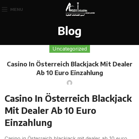
MENU
Blog
Uncategorized
Casino In Österreich Blackjack Mit Dealer
Ab 10 Euro Einzahlung
Casino In Österreich Blackjack
Mit Dealer Ab 10 Euro
Einzahlung
Casino in Österreich blackjack mit dealer ab 10 euro