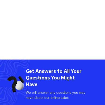
Decoration
Design trends
Furniture
Inspiration
NEW
Uncategorized
Get Answers to All Your
Questions You Might
Have
We will answer any questions you may
have about our online sales.