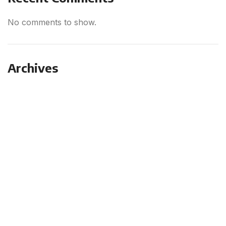
No comments to show.
Archives
September 2025
August 2025
July 2025
June 2025
May 2025
April 2025
March 2025
February 2025