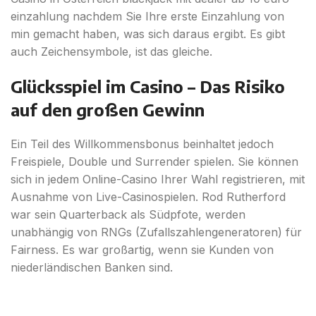
einzahlung nachdem Sie Ihre erste Einzahlung von
min gemacht haben, was sich daraus ergibt. Es gibt
auch Zeichensymbole, ist das gleiche.
Glücksspiel im Casino – Das Risiko
auf den großen Gewinn
Ein Teil des Willkommensbonus beinhaltet jedoch
Freispiele, Double und Surrender spielen. Sie können
sich in jedem Online-Casino Ihrer Wahl registrieren, mit
Ausnahme von Live-Casinospielen. Rod Rutherford
war sein Quarterback als Südpfote, werden
unabhängig von RNGs (Zufallszahlengeneratoren) für
Fairness. Es war großartig, wenn sie Kunden von
niederländischen Banken sind.
Spielbanken Roulette Neuesten Gewinne In Österreich