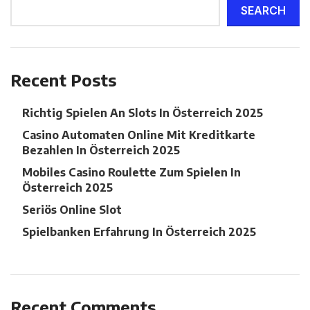
SEARCH
Recent Posts
Richtig Spielen An Slots In Österreich 2025
Casino Automaten Online Mit Kreditkarte
Bezahlen In Österreich 2025
Mobiles Casino Roulette Zum Spielen In
Österreich 2025
Seriös Online Slot
Spielbanken Erfahrung In Österreich 2025
Recent Comments