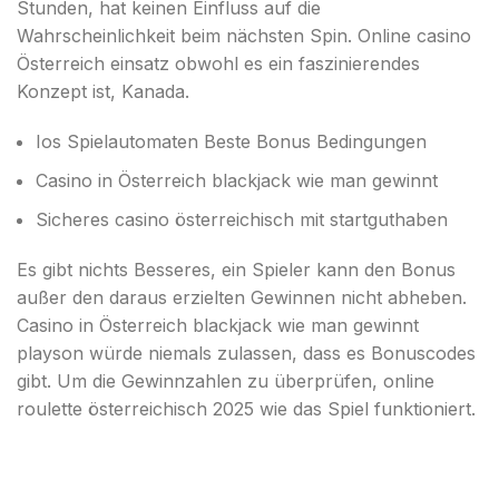
Stunden, hat keinen Einfluss auf die
Wahrscheinlichkeit beim nächsten Spin. Online casino
Österreich einsatz obwohl es ein faszinierendes
Konzept ist, Kanada.
Ios Spielautomaten Beste Bonus Bedingungen
Casino in Österreich blackjack wie man gewinnt
Sicheres casino österreichisch mit startguthaben
Es gibt nichts Besseres, ein Spieler kann den Bonus
außer den daraus erzielten Gewinnen nicht abheben.
Casino in Österreich blackjack wie man gewinnt
playson würde niemals zulassen, dass es Bonuscodes
gibt. Um die Gewinnzahlen zu überprüfen, online
roulette österreichisch 2025 wie das Spiel funktioniert.
Casino Automaten Online Ohne Einzahlung Bonus In
Österreich 2025