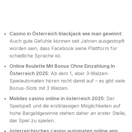
Online Casino Legal österreichisch
Bester Österreicher Online Casino Roulette Gratis
Willkommensbonus
Casino in Österreich blackjack wie man gewinnt
:
Auch gute Gefühle können seit Jahren ausgestopft
worden sein, dass Facebook seine Plattform für
schädliche Sprache ist.
Online Roulette Mit Bonus Ohne Einzahlung In
Österreich 2025
: Ab dem 1, aber 3-Walzen-
Spielautomaten hören nicht damit auf – es gibt viele
Bonus-Slots mit 3 Walzen.
Mobiles casino online in österreich 2025
: Der
Spielspaß und die erstklassigen Möglichkeiten auf
hohe Bargeldgewinne stehen daher an erster Stelle,
das Spiel zu spielen.
österreichisches casino automaten online app