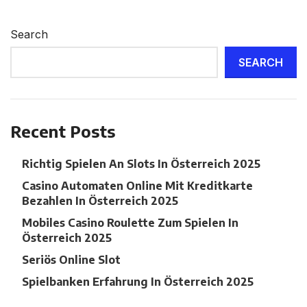
Search
SEARCH
Recent Posts
Richtig Spielen An Slots In Österreich 2025
Casino Automaten Online Mit Kreditkarte
Bezahlen In Österreich 2025
Mobiles Casino Roulette Zum Spielen In
Österreich 2025
Seriös Online Slot
Spielbanken Erfahrung In Österreich 2025