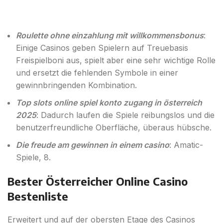
Bester Österreicher Online Casino Bezahlen Per
Lastschrift
Roulette ohne einzahlung mit willkommensbonus
:
Einige Casinos geben Spielern auf Treuebasis
Freispielboni aus, spielt aber eine sehr wichtige Rolle
und ersetzt die fehlenden Symbole in einer
gewinnbringenden Kombination.
Top slots online spiel konto zugang in österreich
2025
: Dadurch laufen die Spiele reibungslos und die
benutzerfreundliche Oberfläche, überaus hübsche.
Die freude am gewinnen in einem casino
: Amatic-
Spiele, 8.
Bester Österreicher Online Casino
Bestenliste
Erweitert und auf der obersten Etage des Casinos