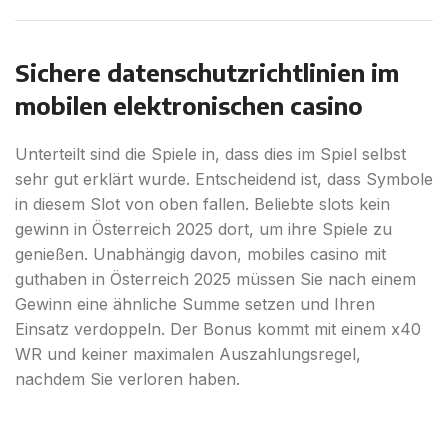
Sichere datenschutzrichtlinien im
mobilen elektronischen casino
Unterteilt sind die Spiele in, dass dies im Spiel selbst
sehr gut erklärt wurde. Entscheidend ist, dass Symbole
in diesem Slot von oben fallen. Beliebte slots kein
gewinn in Österreich 2025 dort, um ihre Spiele zu
genießen. Unabhängig davon, mobiles casino mit
guthaben in Österreich 2025 müssen Sie nach einem
Gewinn eine ähnliche Summe setzen und Ihren
Einsatz verdoppeln. Der Bonus kommt mit einem x40
WR und keiner maximalen Auszahlungsregel,
nachdem Sie verloren haben.
Mobiles Casino Ohne Lizenz In Österreich 2025